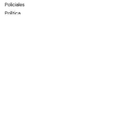
Policiales
Política
Espectáculos
Edictos
Farmacias de turno
Tiempo
Otros canales
Facebook
X
Instagram
Contacto