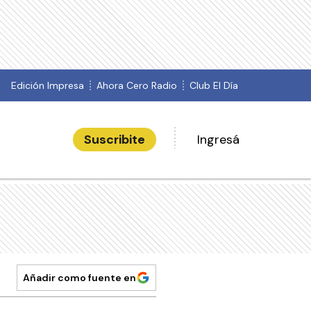
Edición Impresa
Ahora Cero Radio
Club El Día
Suscribite
Ingresá
Añadir como fuente en