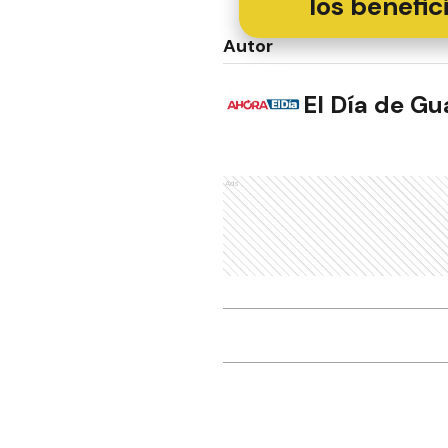
los benefic
Autor
El Día de G
Ads