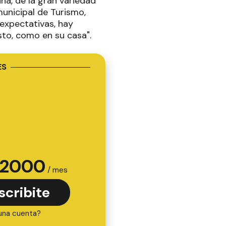
una, de la gran variedad
municipal de Turismo,
expectativas, hay
sto, como en su casa".
ES
2000
/ mes
scribite
una cuenta?