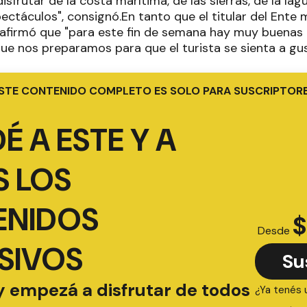
isfrutar de la costa marítima, de las sierras, de la lag
pectáculos", consignó.En tanto que el titular del Ente 
afirmó que "para este fin de semana hay muy buenas 
que nos preparamos para que el turista se sienta a gu
STE CONTENIDO COMPLETO ES SOLO PARA SUSCRIPTOR
É A ESTE Y A
 LOS
ENIDOS
$
Desde
SIVOS
Su
y empezá a disfrutar de todos
¿Ya tenés 