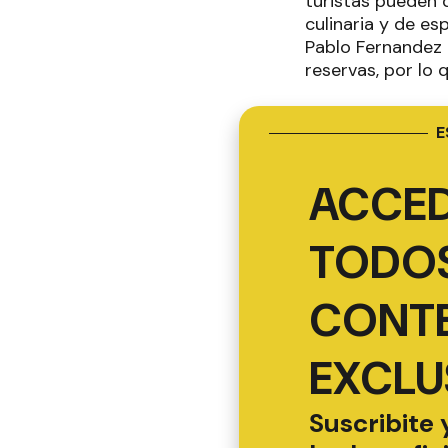
turistas pueden d
culinaria y de es
Pablo Fernandez 
reservas, por lo 
E
ACCED
TODOS
CONT
EXCLU
Suscribite 