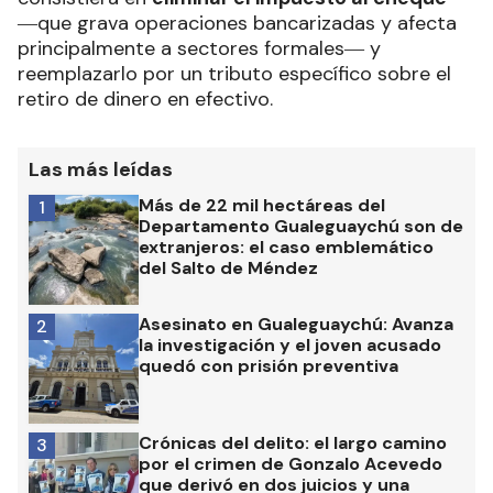
―que grava operaciones bancarizadas y afecta
principalmente a sectores formales― y
reemplazarlo por un tributo específico sobre el
retiro de dinero en efectivo.
Las más leídas
Más de 22 mil hectáreas del
1
Departamento Gualeguaychú son de
extranjeros: el caso emblemático
del Salto de Méndez
Asesinato en Gualeguaychú: Avanza
2
la investigación y el joven acusado
quedó con prisión preventiva
Crónicas del delito: el largo camino
3
por el crimen de Gonzalo Acevedo
que derivó en dos juicios y una