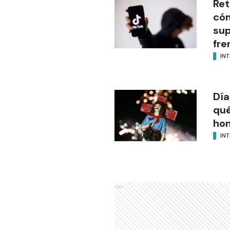
Ret
cóm
sup
fre
IN
Día
qué
hon
IN
Ads