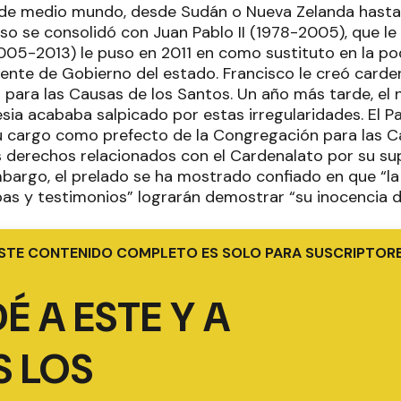
de medio mundo, desde Sudán o Nueva Zelanda hasta 
so se consolidó con Juan Pablo II (1978-2005), que le 
005-2013) le puso en 2011 en como sustituto en la po
 ente de Gobierno del estado. Francisco le creó carden
para las Causas de los Santos. Un año más tarde, el
lesia acababa salpicado por estas irregularidades. El P
 cargo como prefecto de la Congregación para las C
s derechos relacionados con el Cardenalato por su su
mbargo, el prelado se ha mostrado confiado en que “la
s y testimonios” lograrán demostrar “su inocencia d
STE CONTENIDO COMPLETO ES SOLO PARA SUSCRIPTOR
É A ESTE Y A
 LOS