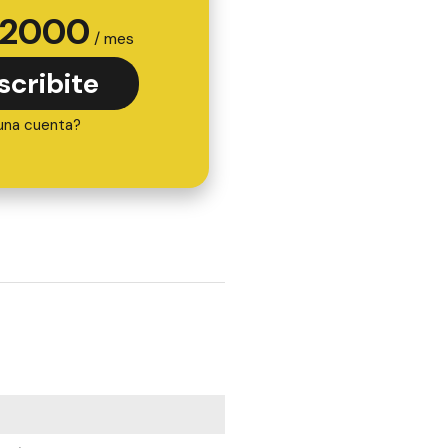
2000
/ mes
scribite
una cuenta?