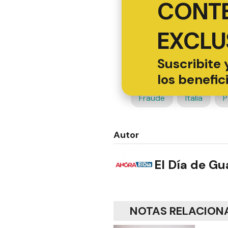
CONT
EXCLU
Suscribite 
los benefic
Fraude
Italia
P
Autor
El Día de G
NOTAS RELACION