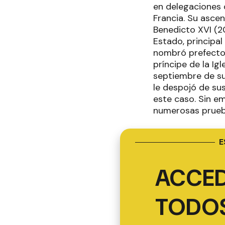
en delegaciones 
Francia. Su ascen
Benedicto XVI (2
Estado, principal
nombró prefecto 
príncipe de la Ig
septiembre de su
le despojó de su
este caso. Sin e
numerosas prueba
E
ACCED
TODOS