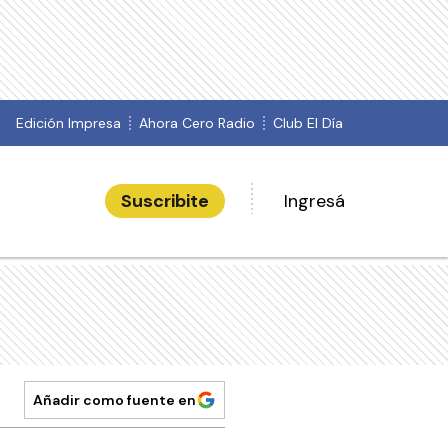
Edición Impresa
Ahora Cero Radio
Club El Día
Suscribite
Ingresá
Añadir como fuente en