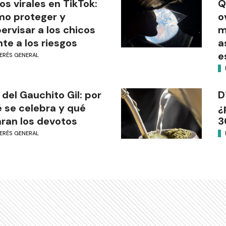
os virales en TikTok:
Q
o proteger y
o
ervisar a los chicos
m
nte a los riesgos
a
e
TERÉS GENERAL
 del Gauchito Gil: por
D
 se celebra y qué
¿
ran los devotos
3
TERÉS GENERAL