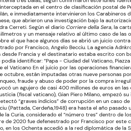
tenía tres balas, según confirmaron este lunes fuente
e interceptada en el centro de clasificación postal de
Milán, e inmediatamente intervinieron los Carabineros
se, que abrieron una investigación bajo la autorizació
dra Cerreti. Según el diario
Corriere della Sera
, la car
ilímetros y un mensaje relativo al último caso de las 
obre el que hace algunos días se abrió un juicio contra
trado por Francisco, Angelo Becciu. La agencia Adnkr
a desde Francia y el destinatario estaba escrito con b
 podía identificar: “Papa - Ciudad del Vaticano, Piazza
el Vaticano En el juicio por las operaciones financier
de octubre, están imputadas otras nueve personas po
nqueo, fraude y abuso de poder por la compra irregula
vocó un agujero de casi 400 millones de euros en las 
sticia (fiscal vaticano), Gian Piero Milano, empezó su
detectó “graves indicios” de corrupción en un caso de
ecciu (Pattada, Cerdeña,1948) era hasta el año pasado
 la Curia, considerado el “número tres” dentro de lo
e de 2020 fue defenestrado por Francisco por este c
, en los Ochenta accedió a la red diplomática de la 