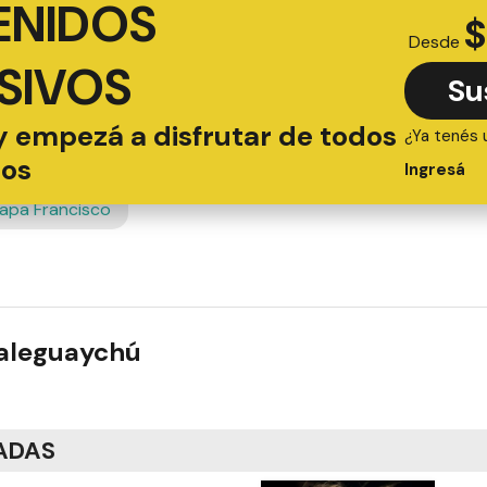
ENIDOS
$
Desde
SIVOS
Su
y empezá a disfrutar de todos
¿Ya tenés 
ios
Ingresá
apa Francisco
ualeguaychú
ADAS