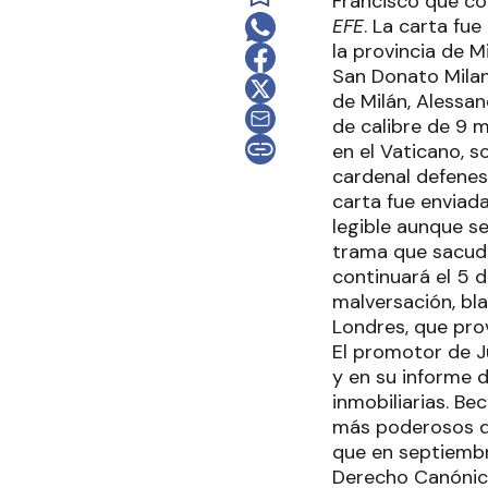
Francisco que con
EFE
. La carta fu
la provincia de 
San Donato Milane
de Milán, Alessan
de calibre de 9 m
en el Vaticano, s
cardenal defenes
carta fue enviad
legible aunque se
trama que sacude 
continuará el 5 
malversación, bla
Londres, que pro
El promotor de Ju
y en su informe 
inmobiliarias. B
más poderosos de
que en septiembr
Derecho Canónico