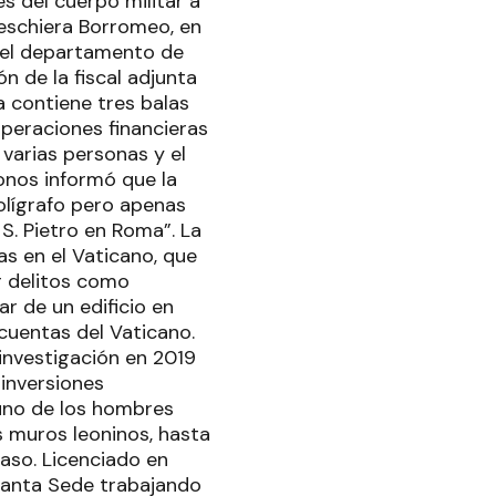
s del cuerpo militar a
 Peschiera Borromeo, en
 del departamento de
n de la fiscal adjunta
ta contiene tres balas
operaciones financieras
 varias personas y el
onos informó que la
olígrafo pero apenas
 S. Pietro en Roma”. La
as en el Vaticano, que
r delitos como
r de un edificio en
cuentas del Vaticano.
 investigación en 2019
 inversiones
 uno de los hombres
s muros leoninos, hasta
aso. Licenciado en
Santa Sede trabajando