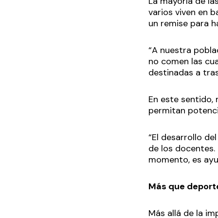
La mayoría de las
varios viven en 
un remise para h
“A nuestra poblac
no comen las cu
destinadas a tra
En este sentido,
permitan potenci
“El desarrollo d
de los docentes. 
momento, es ayud
Más que deport
Más allá de la i