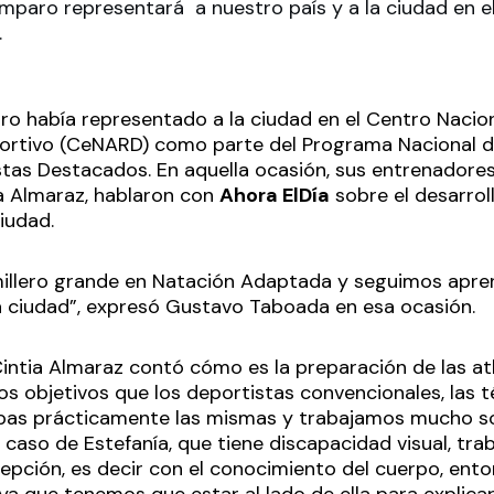
mparo representará a nuestro país y a la ciudad en
.
ro había representado a la ciudad en el Centro Nacion
ortivo (CeNARD) como parte del Programa Nacional
tas Destacados. En aquella ocasión, sus entrenadores
a Almaraz, hablaron con
Ahora ElDía
sobre el desarrol
ciudad.
illero grande en Natación Adaptada y seguimos apre
a ciudad”, expresó Gustavo Taboada en esa ocasión.
intia Almaraz contó cómo es la preparación de las at
os objetivos que los deportistas convencionales, las t
bas prácticamente las mismas y trabajamos mucho so
el caso de Estefanía, que tiene discapacidad visual, 
cepción, es decir con el conocimiento del cuerpo, ent
ya que tenemos que estar al lado de ella para explica