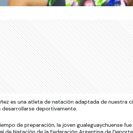
ez es una atleta de natación adaptada de nuestra ci
a desarrollarse deportivamente.
iempo de preparación, la joven gualeguaychuense fue
al de Natación de la Federación Argentina de Deporte