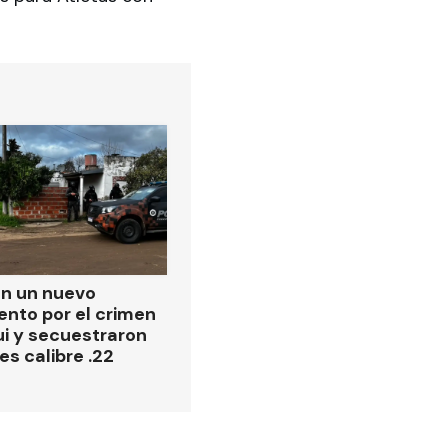
on un nuevo
ento por el crimen
i y secuestraron
es calibre .22