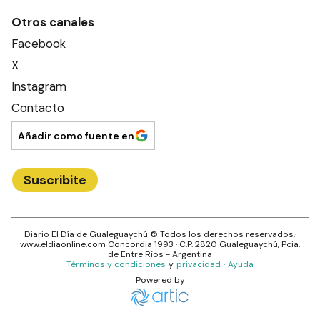
Otros canales
Facebook
X
Instagram
Contacto
Añadir como fuente en
Suscribite
Diario El Día de Gualeguaychú
© Todos los derechos reservados.·
www.
eldiaonline.com
Concordia 1993
· C.P.
2820
Gualeguaychú
, Pcia.
de
Entre Ríos
- Argentina
Términos y condiciones
y
privacidad
·
Ayuda
Powered by