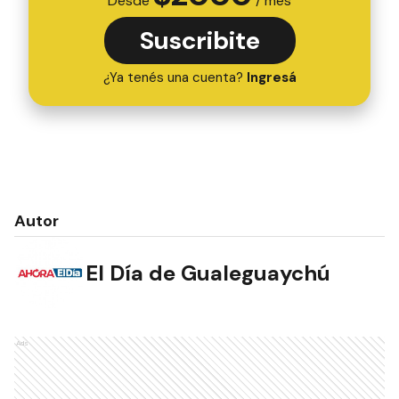
Desde
/ mes
Suscribite
¿Ya tenés una cuenta?
Ingresá
Autor
El Día de Gualeguaychú
Ads