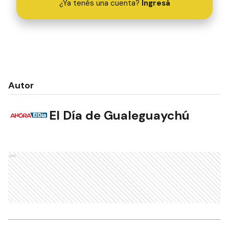
¿Ya tenés una cuenta?
Ingresá
Autor
El Día de Gualeguaychú
Ads