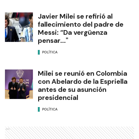
Javier Milei se refirió al
fallecimiento del padre de
Messi: “Da vergüenza
pensar..."
POLÍTICA
Milei se reunió en Colombia
con Abelardo de la Espriella
antes de su asunción
presidencial
POLÍTICA
Ads