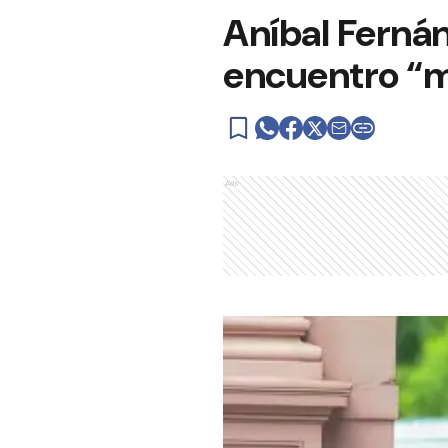
Aníbal Ferná
encuentro “m
Ads