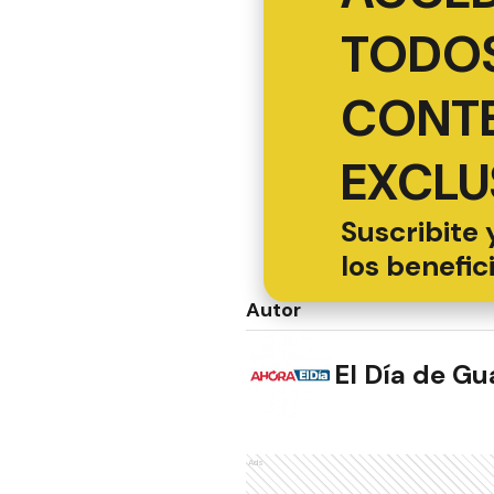
TODOS
CONT
EXCLU
Suscribite 
los benefic
Autor
El Día de G
Ads