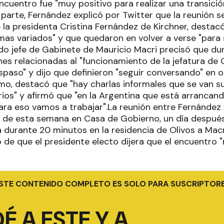
ncuentro fue "muy positivo para realizar una transició
parte, Fernández explicó por Twitter que la reunión s
e la presidenta Cristina Fernández de Kirchner, destac
emas variados" y que quedaron en volver a verse "para
ado jefe de Gabinete de Mauricio Macri precisó que du
nes relacionadas al "funcionamiento de la jefatura de
spaso" y dijo que definieron "seguir conversando" en 
mo, destacó que "hay charlas informales que se van s
rios" y afirmó que "en la Argentina que está arrancand
para eso vamos a trabajar".La reunión entre Fernández
s de esta semana en Casa de Gobierno, un día despué
a durante 20 minutos en la residencia de Olivos a Macr
de que el presidente electo dijera que el encuentro "n
STE CONTENIDO COMPLETO ES SOLO PARA SUSCRIPTOR
É A ESTE Y A