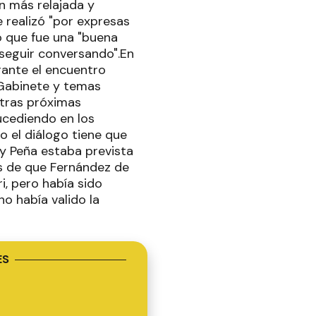
n más relajada y
e realizó "por expresas
ó que fue una "buena
 seguir conversando".En
rante el encuentro
 Gabinete y temas
otras próximas
ucediendo en los
o el diálogo tiene que
 y Peña estaba prevista
s de que Fernández de
i, pero había sido
o había valido la
ES