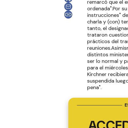
remarcó que el e
ordenada".Por su 
instrucciones" d
charla y (con) t
tanto, el design
trataron cuestio
prácticos del tra
reuniones.Asimis
distintos ministe
ser lo normal y 
para el miércole
Kirchner recibier
suspendida luego 
pena".
E
ACCED