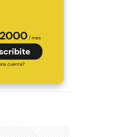
2000
/ mes
scribite
una cuenta?