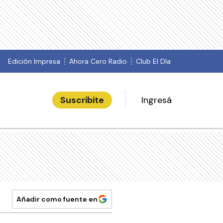
Edición Impresa
Ahora Cero Radio
Club El Día
Suscribite
Ingresá
Añadir como fuente en