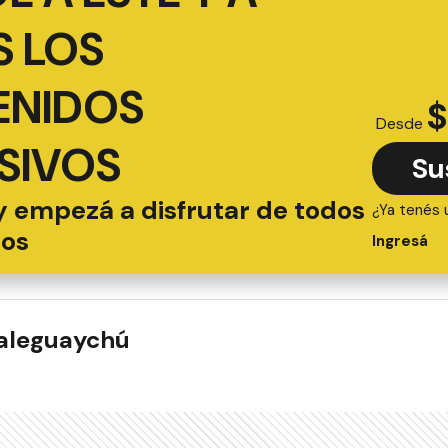
 LOS
ENIDOS
$
Desde
SIVOS
Su
y empezá a disfrutar de todos
¿Ya tenés 
ios
Ingresá
ualeguaychú