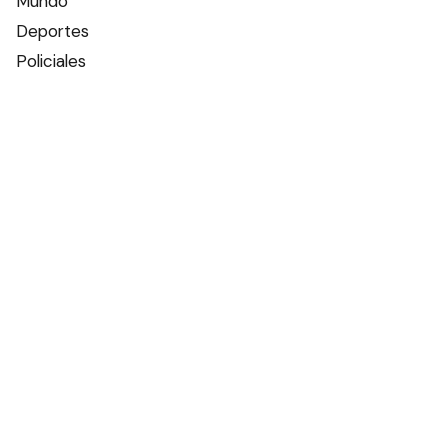
Mundo
Deportes
Policiales
Política
Espectáculos
Edictos
Farmacias de turno
Tiempo
Otros canales
Facebook
X
Instagram