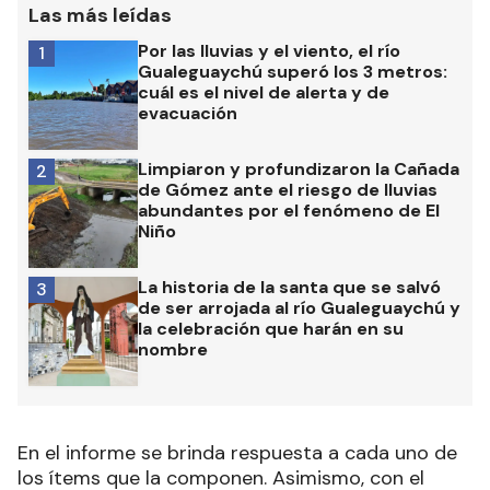
Las más leídas
Por las lluvias y el viento, el río
1
Gualeguaychú superó los 3 metros:
cuál es el nivel de alerta y de
evacuación
Limpiaron y profundizaron la Cañada
2
de Gómez ante el riesgo de lluvias
abundantes por el fenómeno de El
Niño
La historia de la santa que se salvó
3
de ser arrojada al río Gualeguaychú y
la celebración que harán en su
nombre
En el informe se brinda respuesta a cada uno de
los ítems que la componen. Asimismo, con el