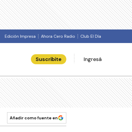
Edición Impresa
Ahora Cero Radio
Club El Día
Suscribite
Ingresá
Añadir como fuente en