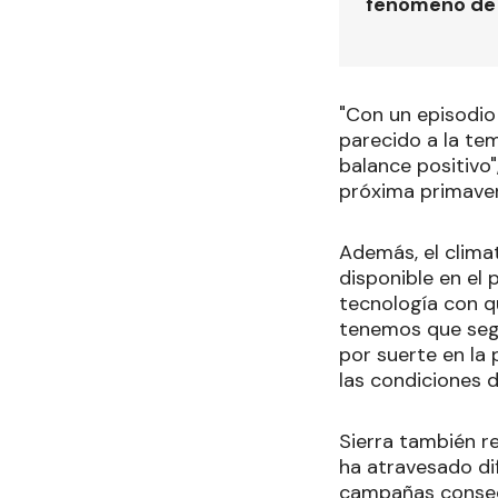
fenómeno de 
"Con un episodio 
parecido a la tem
balance positivo"
próxima primaver
Además, el climat
disponible en el 
tecnología con q
tenemos que segu
por suerte en la
las condiciones d
Sierra también r
ha atravesado dif
campañas consecu