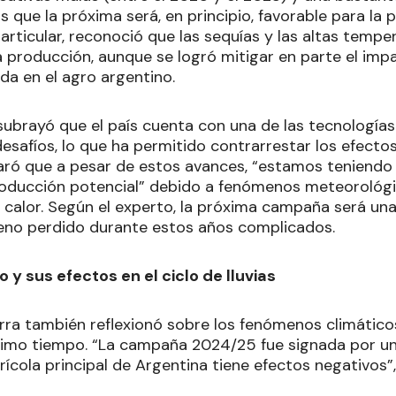
 que la próxima será, en principio, favorable para la p
articular, reconoció que las sequías y las altas tempe
 producción, aunque se logró mitigar en parte el impa
da en el agro argentino.
 subrayó que el país cuenta con una de las tecnologí
esafíos, lo que ha permitido contrarrestar los efectos
aró que a pesar de estos avances, “estamos teniend
producción potencial” debido a fenómenos meteoroló
e calor. Según el experto, la próxima campaña será un
reno perdido durante estos años complicados.
 y sus efectos en el ciclo de lluvias
ierra también reflexionó sobre los fenómenos climátic
último tiempo. “La campaña 2024/25 fue signada por un
rícola principal de Argentina tiene efectos negativos