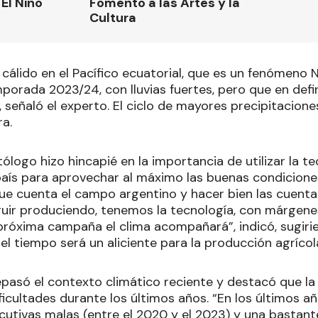
El Niño
Fomento a las Artes y la
Cultura
cálido en el Pacífico ecuatorial, que es un fenómeno N
porada 2023/24, con lluvias fuertes, pero que en defin
, señaló el experto. El ciclo de mayores precipitaciones
a.
ólogo hizo hincapié en la importancia de utilizar la te
país para aprovechar al máximo las buenas condiciones 
ue cuenta el campo argentino y hacer bien las cuentas
ir produciendo, tenemos la tecnología, con márgene
 próxima campaña el clima acompañará”, indicó, sugiri
el tiempo será un aliciente para la producción agrícola
epasó el contexto climático reciente y destacó que la 
icultades durante los últimos años. “En los últimos a
tivas malas (entre el 2020 y el 2023) y una bastant