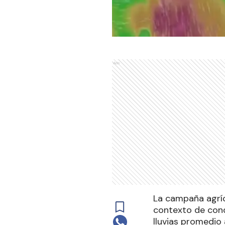
Ads
La campaña agríc
contexto de cond
lluvias promedio 