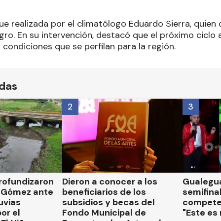
ue realizada por el climatólogo Eduardo Sierra, quien 
ro. En su intervención, destacó que el próximo ciclo a
condiciones que se perfilan para la región.
ídas
2
3
rofundizaron
Dieron a conocer a los
Gualegua
 Gómez ante
beneficiarios de los
semifinal
luvias
subsidios y becas del
compete
or el
Fondo Municipal de
"Este es