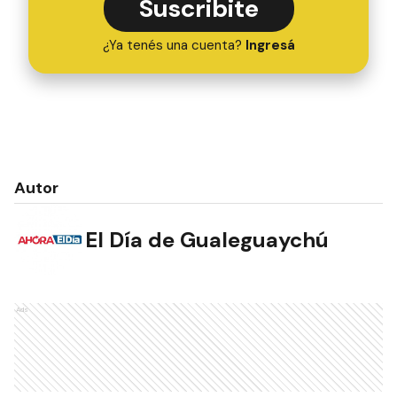
Suscribite
¿Ya tenés una cuenta?
Ingresá
Autor
El Día de Gualeguaychú
Ads