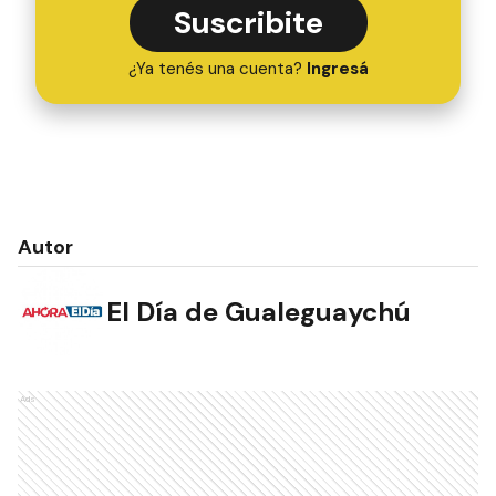
Suscribite
¿Ya tenés una cuenta?
Ingresá
Autor
El Día de Gualeguaychú
Ads