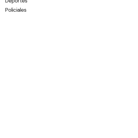
Deportes
Policiales
Política
Espectáculos
Edictos
Farmacias de turno
Tiempo
Otros canales
Facebook
X
Instagram
Contacto