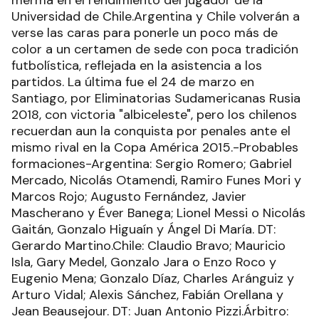
merma en el rendimiento del jugador de la
Universidad de Chile.Argentina y Chile volverán a
verse las caras para ponerle un poco más de
color a un certamen de sede con poca tradición
futbolística, reflejada en la asistencia a los
partidos. La última fue el 24 de marzo en
Santiago, por Eliminatorias Sudamericanas Rusia
2018, con victoria "albiceleste", pero los chilenos
recuerdan aun la conquista por penales ante el
mismo rival en la Copa América 2015.-Probables
formaciones-Argentina: Sergio Romero; Gabriel
Mercado, Nicolás Otamendi, Ramiro Funes Mori y
Marcos Rojo; Augusto Fernández, Javier
Mascherano y Éver Banega; Lionel Messi o Nicolás
Gaitán, Gonzalo Higuaín y Ángel Di María. DT:
Gerardo Martino.Chile: Claudio Bravo; Mauricio
Isla, Gary Medel, Gonzalo Jara o Enzo Roco y
Eugenio Mena; Gonzalo Díaz, Charles Aránguiz y
Arturo Vidal; Alexis Sánchez, Fabián Orellana y
Jean Beausejour. DT: Juan Antonio Pizzi.Árbitro: