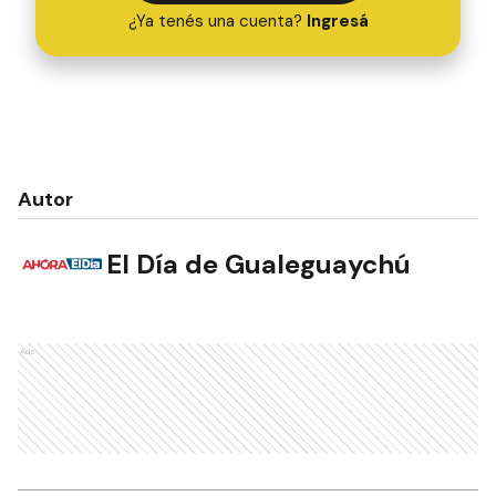
¿Ya tenés una cuenta?
Ingresá
Autor
El Día de Gualeguaychú
Ads