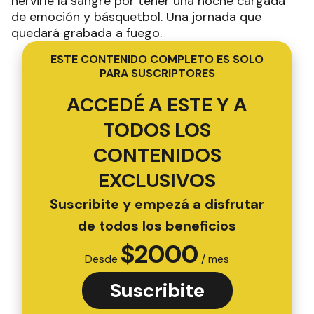
hervirle la sangre por tener una noche cargada
de emoción y básquetbol. Una jornada que
quedará grabada a fuego.
ESTE CONTENIDO COMPLETO ES SOLO
PARA SUSCRIPTORES
ACCEDÉ A ESTE Y A
TODOS LOS
CONTENIDOS
EXCLUSIVOS
Suscribite y empezá a disfrutar
de todos los beneficios
$
2000
Desde
/ mes
Suscribite