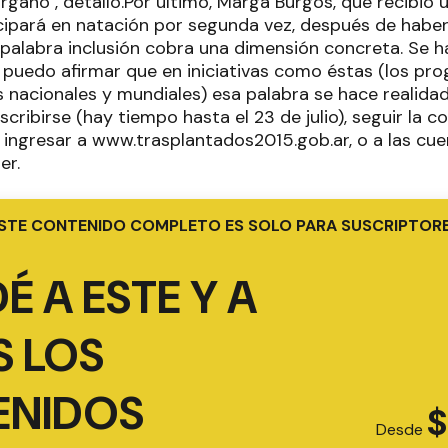
gano", detalló.Por último, Marga Burgos, que recibió 
icipará en natación por segunda vez, después de haber
 palabra inclusión cobra una dimensión concreta. Se 
o puedo afirmar que en iniciativas como éstas (los pr
 nacionales y mundiales) esa palabra se hace realida
scribirse (hay tiempo hasta el 23 de julio), seguir la 
 ingresar a www.trasplantados2015.gob.ar, o a las cuen
er.
STE CONTENIDO COMPLETO ES SOLO PARA SUSCRIPTOR
É A ESTE Y A
 LOS
ENIDOS
$
Desde