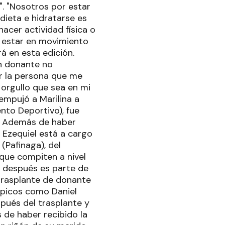
". "Nosotros por estar
ieta e hidratarse es
hacer actividad física o
o estar en movimiento
á en esta edición.
un donante no
or la persona que me
e orgullo que sea en mi
empujó a Marilina a
ento Deportivo), fue
o. Además de haber
 Ezequiel está a cargo
(Pafinaga), del
que compiten a nivel
se después es parte de
 trasplante de donante
mpicos como Daniel
pués del trasplante y
 de haber recibido la