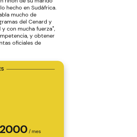
un riñón de su marido
lo hecho en Sudáfrica.
habla mucho de
ogramas del Cenard y
d y con mucha fuerza",
competencia, y obtener
tas oficiales de
ES
2000
/ mes