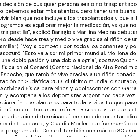
na decisión de cualquier persona sea o no trasplantado
 debemos estar más atentos, pero tener una buena d
ivir bien que nos incluye a los trasplantados y que al 
 logramos es equilibrar mejor la medicación, ya que n
a pastilla", explicó Baragiola.Marilina Medina debutar
ero desde hace tres y medio vive gracias al riñón de 
familiar). "Voy a competir por todos los donantes y p
, aseguró. "Este va a ser mi primer mundial. Me llena d
 una doble pasión y una doble alegría", sostuvo.Quien 
d física en el Cenard (Centro Nacional de Alto Rendimi
 Espeche, que también vive gracias a un riñón donad
ación en Sudáfrica 2013, el último mundial disputado,
Actividad Física para Niños y Adolescentes con Garra 
n, y acompaña a los deportistas argentinos cada vez 
acional."El trasplante es para toda la vida. Lo que pa
firmó, en un intento por refutar la creencia de que un
 una duración determinada."Tenemos deportistas olí
ños de trasplante, y Claudia Mosler, que fue mamá des
del programa del Cenard, también con más de 30 años