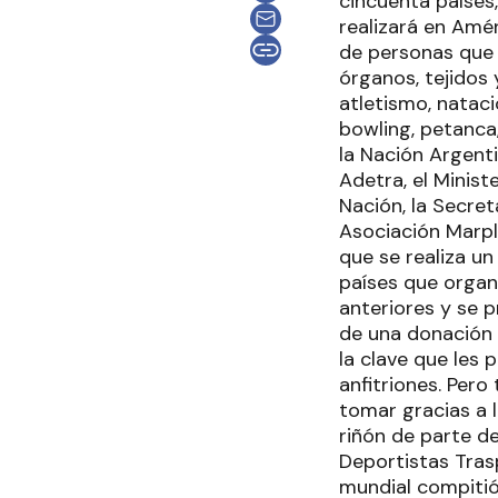
cincuenta países
realizará en Amér
de personas que 
órganos, tejidos 
atletismo, nataci
bowling, petanca,
la Nación Argent
Adetra, el Ministe
Nación, la Secret
Asociación Marpl
que se realiza u
países que organ
anteriores y se 
de una donación d
la clave que les 
anfitriones. Per
tomar gracias a l
riñón de parte d
Deportistas Tras
mundial compitió