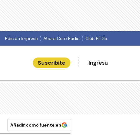
Edición Impresa
Ahora Cero Radio
Club El Día
Suscribite
Ingresá
Añadir como fuente en