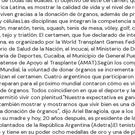
, de todas las edades. El objetivo de este certamen, q
ica Latina, es mostrar la calidad de vida y el nivel de
viven gracias a la donación de órganos, además de p
y células.Las disciplinas que integran la competencia s
ón, maratón, tenis, squash, tenis de mesa, vóley, golf,
 tejo y triatlón. El certamen, que fue declarado de in
ina, es organizado por la World Transplant Games Fed
rio de Salud de la Nación, el Incucai, el Ministerio de D
aría de Deportes, Cucaiba, el Municipio de General Pu
atense de Apoyo al Trasplante (AMAT).Según los com
n Mundial, la voluntad de donar órganos se incrementa
izan el certamen. Cuatro argentinos que participaron
preparan para el próximo mundial contaron cómo es vi
e órganos. Todos coincidieron en que el deporte y la 
permitió vivir con plenitud."Nuestra expectativa es ga
o también mostrar y mostrarnos que vivir bien es una 
a donación de órganos", dijo Ariel Baragiola, que a los
e su madre y hoy, 20 años después, es presidente de l
plantados de la República Argentina (Adetra).El tenis
 y tiene en su poder ocho medallas de oro y una de pla