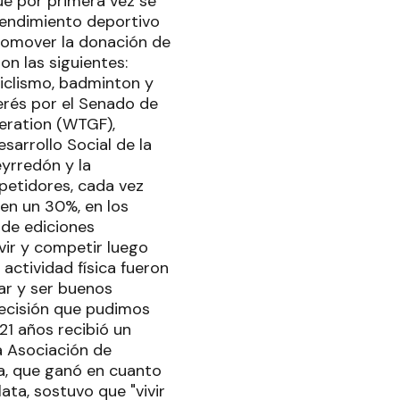
ue por primera vez se
 rendimiento deportivo
romover la donación de
on las siguientes:
 ciclismo, badminton y
terés por el Senado de
eration (WTGF),
esarrollo Social de la
eyrredón y la
petidores, cada vez
 en un 30%, en los
 de ediciones
vir y competir luego
actividad física fueron
nar y ser buenos
decisión que pudimos
 21 años recibió un
a Asociación de
ta, que ganó en cuanto
ta, sostuvo que "vivir