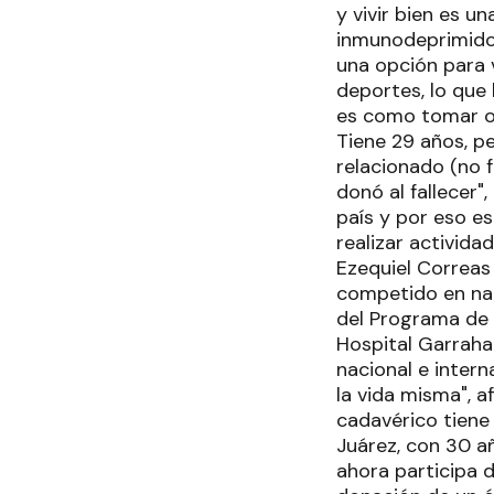
y vivir bien es u
inmunodeprimidos
una opción para v
deportes, lo que
es como tomar otr
Tiene 29 años, p
relacionado (no 
donó al fallecer"
país y por eso es
realizar activida
Ezequiel Correas
competido en nat
del Programa de 
Hospital Garraha
nacional e intern
la vida misma", a
cadavérico tiene
Juárez, con 30 a
ahora participa 