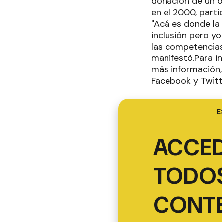
donación de un ór
en el 2000, part
"Acá es donde la
inclusión pero y
las competencias
manifestó.Para in
más información,
Facebook y Twitt
E
ACCED
TODOS
CONT