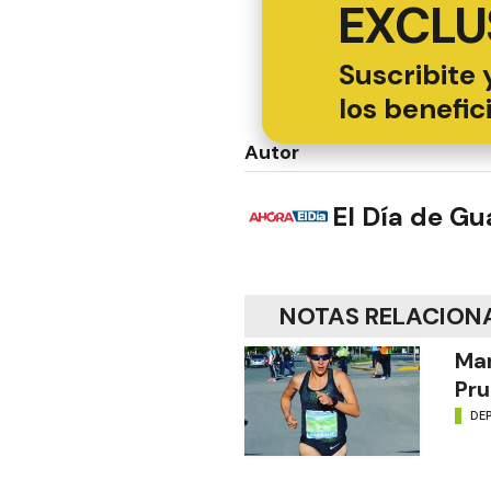
EXCLU
Suscribite 
los benefic
Autor
El Día de G
NOTAS RELACION
Mar
Pru
DE