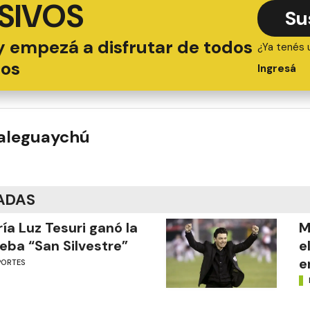
SIVOS
Su
y empezá a disfrutar de todos
¿Ya tenés 
ios
Ingresá
ualeguaychú
ADAS
ía Luz Tesuri ganó la
M
eba “San Silvestre”
e
e
PORTES