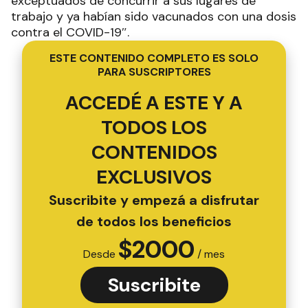
exceptuados de concurrir a sus lugares de
trabajo y ya habían sido vacunados con una dosis
contra el COVID-19″.
ESTE CONTENIDO COMPLETO ES SOLO
PARA SUSCRIPTORES
ACCEDÉ A ESTE Y A
TODOS LOS
CONTENIDOS
EXCLUSIVOS
Suscribite y empezá a disfrutar
de todos los beneficios
$
2000
Desde
/ mes
Suscribite