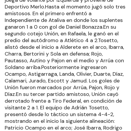
juega de volante por izquierda y proviene de
Deportivo Merlo.Hasta el momento jugó solo tres
amistosos. En el primero enfrentó a
Independiente de Ataliva en donde los suplentes
ganaron 1 a 0 con gol de Daniel Bonazza.En su
segundo cotejo Unión, en Rafaela, le ganó en el
predio del autódromo a Atlético 4 a 2.Tosetto,
alistó desde el inicio a Alderete en el arco, Ibarra,
Charra, Bertorini y Sola en defensa; Rojo,
Pautasso, Autino y Pajon en el medio y Arrúa con
Soldano arriba.Posteriormente ingresaron
Ocampo, Astigarraga, Landa, Olivier, Duarte, Díaz,
Calamari, Jurado, Escott y Jamud. Los goles de
Unión fueron marcados por Arrúa, Pajon, Rojo y
Díaz.En su tercer partido amistoso, Unión cayó
derrotado frente a Tiro Federal, en condición de
visitante 2 a 1. El equipo de Adrián Tosetto,
presentó desde lo táctico un sistema 4-4-2,
mostrando en el inicio la siguiente alineación:
Patricio Ocampo en el arco; José Ibarra, Rodrigo