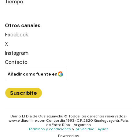
Tiempo
Otros canales
Facebook
X
Instagram
Contacto
Añadir como fuente en
Suscribite
Diario El Día de Gualeguaychú
© Todos los derechos reservados.·
www.
eldiaonline.com
Concordia 1993
· C.P.
2820
Gualeguaychú
, Pcia.
de
Entre Ríos
- Argentina
Términos y condiciones
y
privacidad
·
Ayuda
Powered by