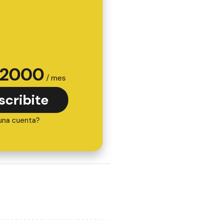
2000
/ mes
scribite
una cuenta?