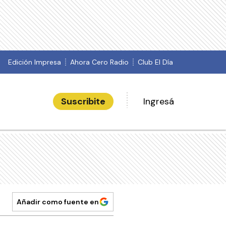
Edición Impresa
Ahora Cero Radio
Club El Día
Suscribite
Ingresá
Añadir como fuente en