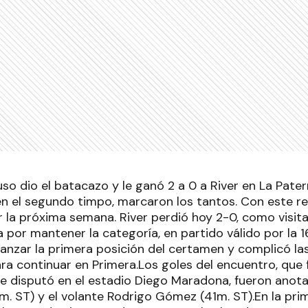
so dio el batacazo y le ganó 2 a 0 a River en La Patern
 el segundo timpo, marcaron los tantos. Con este re
 la próxima semana. River perdió hoy 2-0, como visit
a por mantener la categoría, en partido válido por la 1
lcanzar la primera posición del certamen y complicó l
ra continuar en Primera.Los goles del encuentro, que 
se disputó en el estadio Diego Maradona, fueron anot
m. ST) y el volante Rodrigo Gómez (41m. ST).En la prim