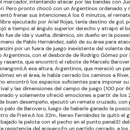
 el marcador, intentando atacar por las bandas con Ju
ri. Pero pronto chocó con un Argentinos ordenado y
entó frenar sus intenciones.A los 6 minutos, el rema
o libre ejecutado por Ariel Rojas, tenía destino de gol,
ojó a tiempo al ángulo superior derecho y atrapó el ba
do fue de ida y vuelta, dinámico, sin dueño en la poses
 mano de Pablo Hernández, salió de su área para atacar
anzini por un fuera de juego inexistente del volante d
o Argentinos, con el desborde de Rodrigo Gómez por l
 y rasante, que encontró el rebote de Marcelo Barove
 Anangonó.A esa altura, Argentinos, que mereció un pe
Gómez en el área, le había cerrado los caminos a River,
 encontró los espacios suficientes para imponer su f
rival y las dimensiones del campo de juego (100 por 
ionado y solamente ofreció emociones a partir de los
de buen desempeño, ejecutó un remate cruzado, con 
o palo de Barovero, luego de haberle ganado la posici
tro de Freire.A los 32m., Nereo Fernández le quitó el g
 bajado la pelota con el pecho en el punto penal.El d
 resistencia del arquero.En un partido cerrado, a los 