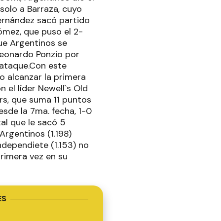
olo a Barraza, cuyo
Hernández sacó partido
ómez, que puso el 2-
ue Argentinos se
Leonardo Ponzio por
l ataque.Con este
o alcanzar la primera
 el líder Newell`s Old
ors, que suma 11 puntos
esde la 7ma. fecha, 1-0
tal que le sacó 5
Argentinos (1.198)
ndependiete (1.153) no
primera vez en su
ES