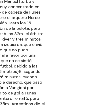
an Manuel Iturbe y
 muy concentrado en
te de cabeza de Funes
 pero el arquero Nereo
lón.Hasta los 15
ión de la pelota, pero
.A los 32m., el árbitro
e River y tres minutos
a izquierda, que envió
ro que no pudo
nal a favor por una
 que no se sintió
útbol, debido a las
66 metros).El segundo
 26 minutos, cuando
pie derecho, que pasó
ón a Vangioni por
rito de gol a Funes
elantero remató, pero
35m., Argentinos dio el