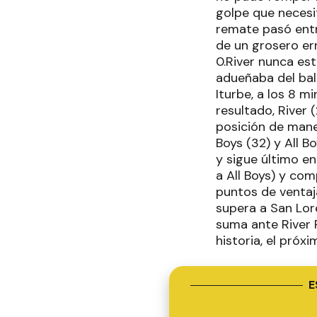
golpe que necesi
remate pasó entr
de un grosero er
0.River nunca es
adueñaba del bal
Iturbe, a los 8 m
resultado, River
posición de maner
Boys (32) y All B
y sigue último e
a All Boys) y com
puntos de ventaja
supera a San Lore
suma ante River P
historia, el pró
E