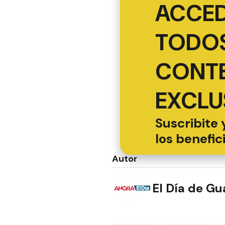
ACCED
TODOS
CONT
EXCLU
Suscribite 
los benefic
Autor
El Día de G