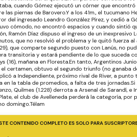
taba, cuando Gómez ejecutó un córner que encontró s
e las piernas de Barovero.Y a los 41m., el tucumano 
ror del ingresado Leandro González Pírez, y cedió a G
tuvo cómodo, no encontró espacios y cuando sintió q
ón, Ramón Díaz dispuso el ingreso de un inexpresivo 
inutos, que no resolvió el problema y le quitó fuerza a
 (29), que comparte segundo puesto con Lanús, no pud
a transitoria y estará pendiente de lo que suceda con
oys (16), mañana en Floresta.En tanto, Argentinos Juni
n el certamen, obtuvo el segundo triunfo (no ganaba d
plicó a Independiente, próximo rival de River, a punto 
 en la tabla de promedios, a falta de tres jornadas.Si 
nzo, Quilmes (1.228) derrota a Arsenal de Sarandí, e I
late, el club de Avelleneda perderá la categoría, por 
ximo domingo.Télam
STE CONTENIDO COMPLETO ES SOLO PARA SUSCRIPTOR