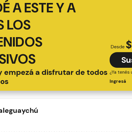
É A ESTE Y A
 LOS
ENIDOS
$
Desde
SIVOS
Su
y empezá a disfrutar de todos
¿Ya tenés 
ios
Ingresá
ualeguaychú