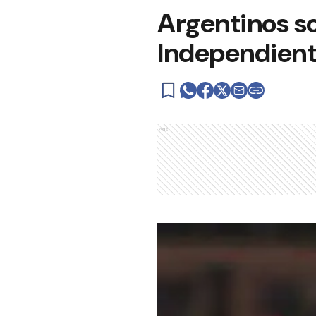
Argentinos so
Independien
Ads