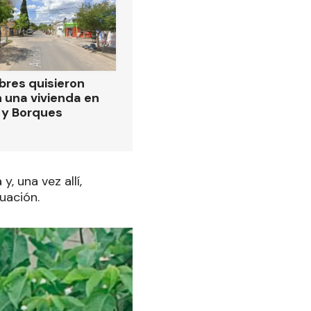
res quisieron
n una vivienda en
e y Borques
, una vez allí,
uación.