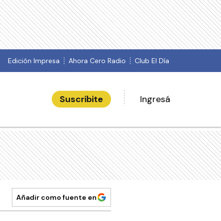
Edición Impresa
Ahora Cero Radio
Club El Día
Suscribite
Ingresá
Añadir como fuente en