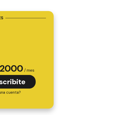
ES
2000
/ mes
scribite
una cuenta?