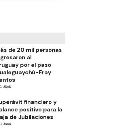
ás de 20 mil personas
ngresaron al
ruguay por el paso
ualeguaychú-Fray
entos
CIUDAD
uperávit financiero y
alance positivo para la
aja de Jubilaciones
CIUDAD