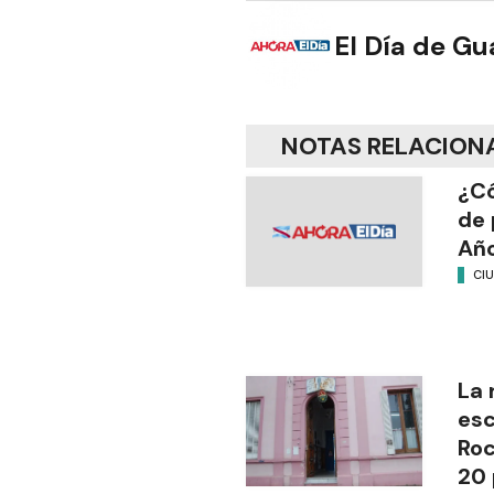
El Día de G
NOTAS RELACION
¿Có
de 
Añ
CI
La 
esc
Ro
20 