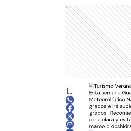
Ads
Esta semana Gual
Meteorológico Na
grados e irá subi
grados. Recomien
ropa clara y evi
mareo o deshidra