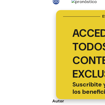
E
ACCED
TODOS
CONT
EXCLU
Suscribite 
los benefic
Autor