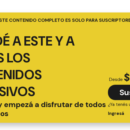
STE CONTENIDO COMPLETO ES SOLO PARA SUSCRIPTOR
É A ESTE Y A
 LOS
ENIDOS
$
Desde
SIVOS
Su
y empezá a disfrutar de todos
¿Ya tenés 
ios
Ingresá