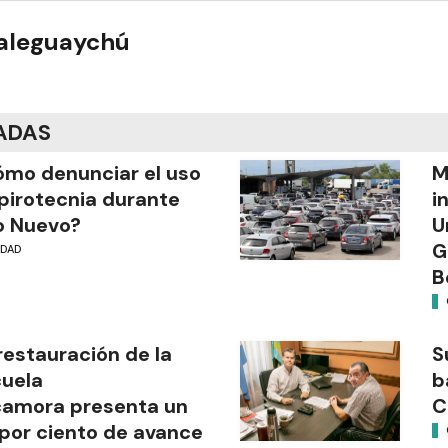
ualeguaychú
ADAS
mo denunciar el uso
M
pirotecnia durante
i
o Nuevo?
U
G
UDAD
B
restauración de la
S
uela
b
camora presenta un
C
por ciento de avance