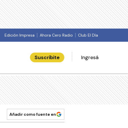
Edición Impresa
Ahora Cero Radio
Club El Día
Suscribite
Ingresá
Añadir como fuente en