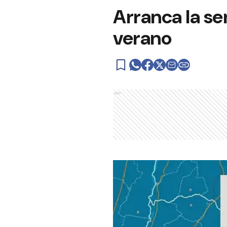
Arranca la se
verano
Ads