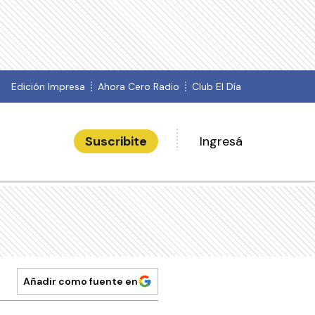
Edición Impresa
Ahora Cero Radio
Club El Día
Suscribite
Ingresá
Añadir como fuente en