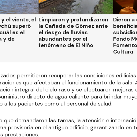
 y el viento, el
Limpiaron y profundizaron
Dieron a
ychú superó
la Cañada de Gómez ante
beneficia
cuál es el
el riesgo de lluvias
subsidio
a y de
abundantes por el
Fondo Mu
fenómeno de El Niño
Fomento 
Cultura
izados permitieron recuperar las condiciones edilicias
raciones que afectaban el funcionamiento de la sala. 
ación integral del cielo raso y se efectuaron mejoras e
suministro directo de agua caliente para brindar may
o a los pacientes como al personal de salud.
o que demandaron las tareas, la atención e internació
rma provisoria en el antiguo edificio, garantizando en
as prestaciones.