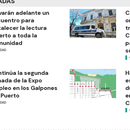
ADAS
varán adelante un
C
uentro para
o
talecer la lectura
t
erto a toda la
C
munidad
p
s
UDAD
tinúa la segunda
H
nada de la Expo
e
leo en los Galpones
d
 Puerto
e
C
UDAD