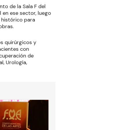
to de la Sala F del
l en ese sector, luego
 histórico para
obras.
s quirúrgicos y
pacientes con
ecuperación de
l, Urología,