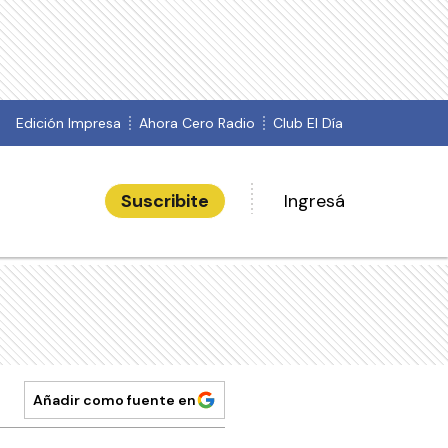
Edición Impresa
Ahora Cero Radio
Club El Día
Suscribite
Ingresá
Añadir como fuente en