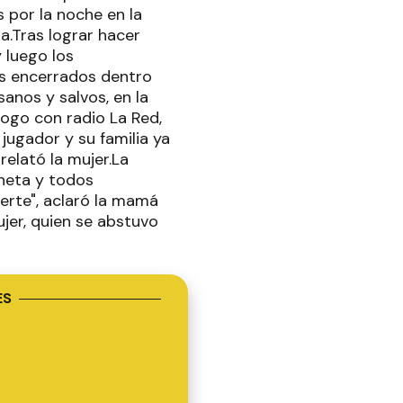
 por la noche en la
a.Tras lograr hacer
y luego los
s encerrados dentro
sanos y salvos, en la
logo con radio La Red,
 jugador y su familia ya
relató la mujer.La
oneta y todos
uerte", aclaró la mamá
ujer, quien se abstuvo
ES