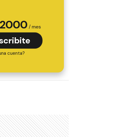
2000
/ mes
scribite
una cuenta?