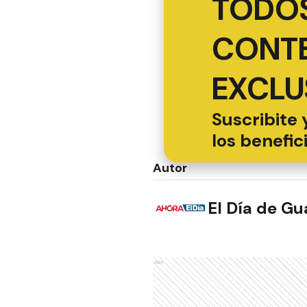
TODOS
CONT
EXCLU
Suscribite 
los benefic
Autor
El Día de G
Ads