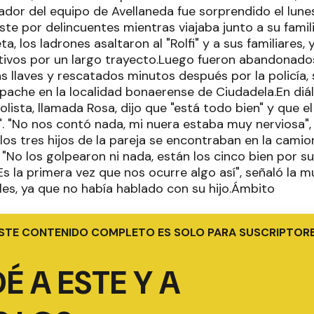
dor del equipo de Avellaneda fue sorprendido el lunes
te por delincuentes mientras viajaba junto a su famili
a, los ladrones asaltaron al "Rolfi" y a sus familiares, 
tivos por un largo trayecto.Luego fueron abandonado
las llaves y rescatados minutos después por la policía, 
pache en la localidad bonaerense de Ciudadela.En diá
olista, llamada Rosa, dijo que "está todo bien" y que el
". "No nos contó nada, mi nuera estaba muy nerviosa", 
los tres hijos de la pareja se encontraban en la cami
. "No los golpearon ni nada, están los cinco bien por s
 la primera vez que nos ocurre algo así", señaló la m
les, ya que no había hablado con su hijo.Ámbito
STE CONTENIDO COMPLETO ES SOLO PARA SUSCRIPTOR
É A ESTE Y A