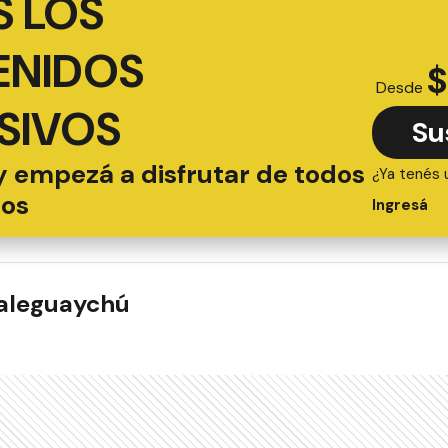
 LOS
ENIDOS
$
Desde
SIVOS
Su
y empezá a disfrutar de todos
¿Ya tenés 
ios
Ingresá
ualeguaychú