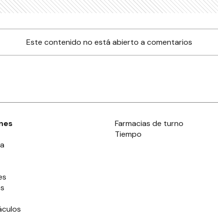
Este contenido no está abierto a comentarios
nes
Farmacias de turno
Tiempo
ia
es
es
áculos