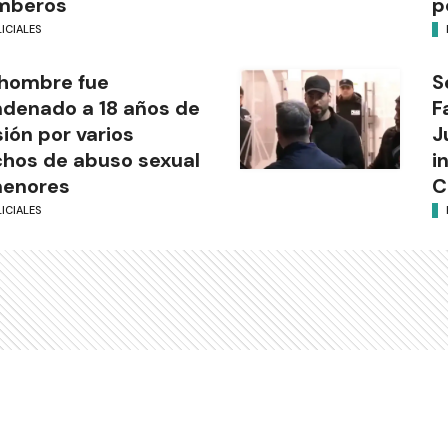
mberos
p
ICIALES
hombre fue
S
denado a 18 años de
F
sión por varios
J
hos de abuso sexual
i
menores
C
ICIALES