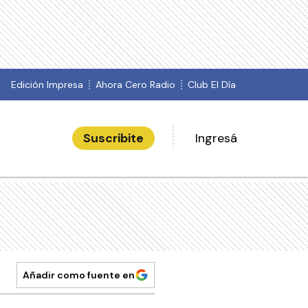
Edición Impresa
Ahora Cero Radio
Club El Día
Suscribite
Ingresá
Añadir como fuente en