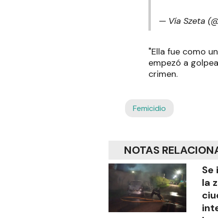
— Vía Szeta 
"Ella fue como un
empezó a golpear,
crimen.
Femicidio
NOTAS RELACION
Se 
la 
ciu
int