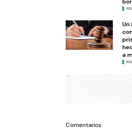
bo
POL
Un 
con
pri
hec
a 
POL
Ads
Comentarios