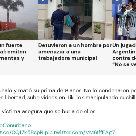
un fuerte
Detuvieron a un hombre por
Un jugad
al: emiten
amenazar a una
Argentin
rmentas y
trabajadora municipal
contra de
“No se v
uñaló y mató su prima de 9 años. No lo condenaron po
en libertad, sube videos en Tik Tok manipulando cuchill
a víctima asegura que se burla de ellos.
ioConurbano
//t.co/0Q17k5BcpR
pic.twitter.com/VM6IffEAg7