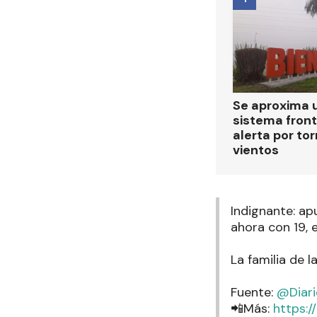
Se aproxima 
sistema front
alerta por to
vientos
Indignante: ap
ahora con 19, 
La familia de l
Fuente:
@Diar
📲Más:
https: