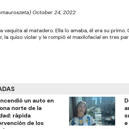
(@mauroszeta)
October 24, 2022
a vaquita al matadero. Ella lo amaba, él era su primo.
 la quiso violar y le rompió el maxilofacial en tres par
ADAS
incendió un auto en
D
zona norte de la
a
dad: rápida
s
ervención de los
e