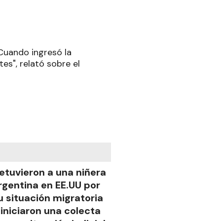
 Cuando ingresó la
tes", relató sobre el
etuvieron a una niñera
rgentina en EE.UU por
u situación migratoria
 iniciaron una colecta