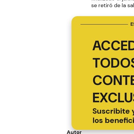
se retiró de la s
E
ACCED
TODOS
CONT
EXCLU
Suscribite 
los benefic
Autor