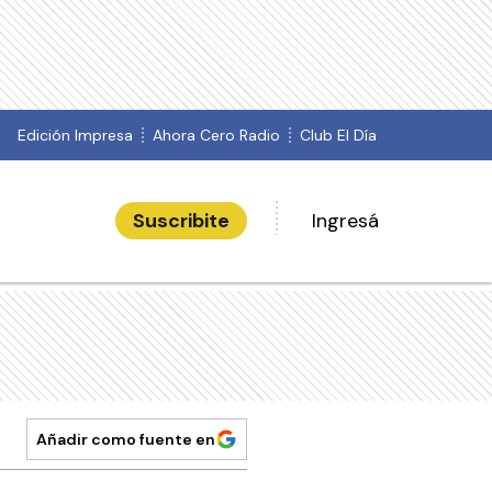
Edición Impresa
Ahora Cero Radio
Club El Día
Suscribite
Ingresá
Añadir como fuente en