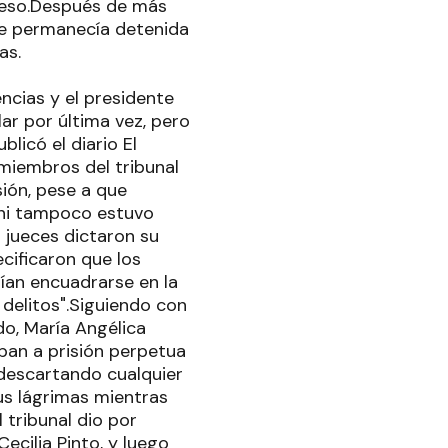
eceso.Después de más
que permanecía detenida
as.
ncias y el presidente
lar por última vez, pero
licó el diario El
miembros del tribunal
sión, pese a que
 ni tampoco estuvo
s jueces dictaron su
ecificaron que los
bían encuadrarse en la
 delitos".Siguiendo con
rdo, María Angélica
ban a prisión perpetua
 descartando cualquier
us lágrimas mientras
 tribunal dio por
Cecilia Pinto, y luego