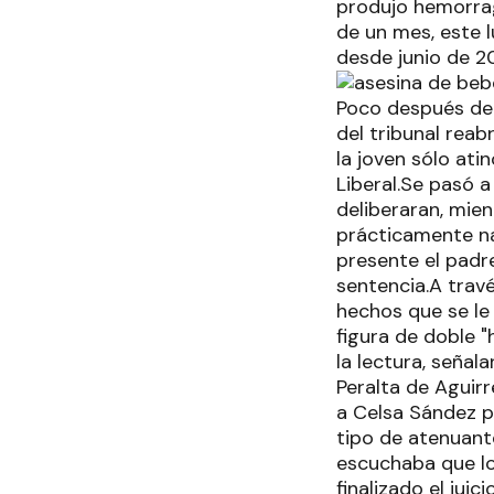
produjo hemorrag
de un mes, este 
desde junio de 20
Poco después del 
del tribunal reab
la joven sólo ati
Liberal.Se pasó 
deliberaran, mien
prácticamente na
presente el padre
sentencia.A travé
hechos que se le 
figura de doble "
la lectura, señal
Peralta de Aguir
a Celsa Sández p
tipo de atenuant
escuchaba que los
finalizado el juic