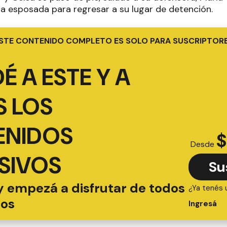
ala esposada para regresar a su lugar de detención.
STE CONTENIDO COMPLETO ES SOLO PARA SUSCRIPTOR
É A ESTE Y A
 LOS
ENIDOS
$
Desde
SIVOS
Su
y empezá a disfrutar de todos
¿Ya tenés 
ios
Ingresá