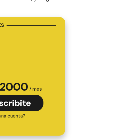
ES
2000
/ mes
scribite
una cuenta?