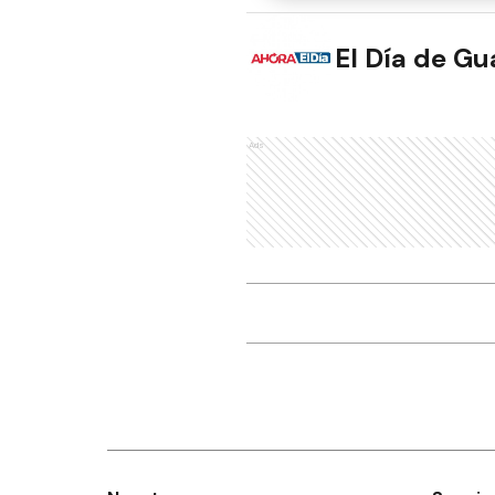
El Día de G
Ads