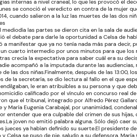
ias internas a nivel craneal, lo que les provocó el d
lunes se conoció el veredicto en contra de la mujer 
14, cuando salieron a la luz las muertes de las dos niñ
mediodía las partes se dieron cita en la sala de audie
rió el debate para darle la oportunidad a Celsa de hab
nó a manifestar que ya no tenía nada más para decir, pub
a un cuarto intermedio por unos minutos para que los 
tras crecía la expectativa para saber cuál era su deci
die acompañó a la imputada durante las audiencias,
 de las dos niñas.Finalmente, después de las 13:00, lo
s de la secretaría, se dio lectura al fallo en el que esp
endilgaban, le eran atribuibles a su persona y que de
homicidio calificado por el vínculo en concurso real de
aron que el tribunal, integrado por Alfredo Pérez Galla
re y María Eugenia Carabajal, por unanimidad, condena
or entender que era culpable del crimen de sus hijas,
es.La joven no emitió palabra alguna. Sólo dejó caer s
 jueces ya habían definido su suerte.El presidente del
io y Celsa se puso de pie, saludo a su defensora, María 