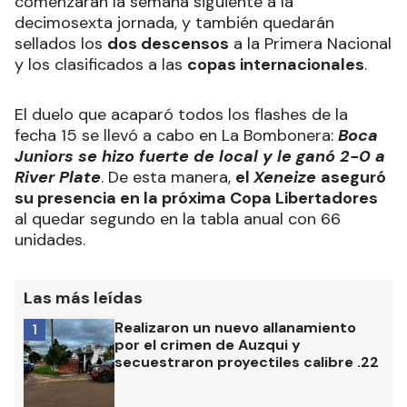
comenzarán la semana siguiente a la
decimosexta jornada, y también quedarán
sellados los
dos descensos
a la Primera Nacional
y los clasificados a las
copas internacionales
.
El duelo que acaparó todos los flashes de la
fecha 15 se llevó a cabo en La Bombonera:
Boca
Juniors se hizo fuerte de local y le ganó 2-0 a
River Plate
. De esta manera,
el
Xeneize
aseguró
su presencia en la próxima Copa Libertadores
al quedar segundo en la tabla anual con 66
unidades.
Las más leídas
Realizaron un nuevo allanamiento
1
por el crimen de Auzqui y
secuestraron proyectiles calibre .22