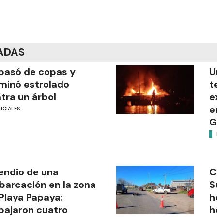
ADAS
pasó de copas y
U
minó estrolado
t
tra un árbol
e
e
ICIALES
G
endio de una
C
arcación en la zona
S
Playa Papaya:
h
bajaron cuatro
h