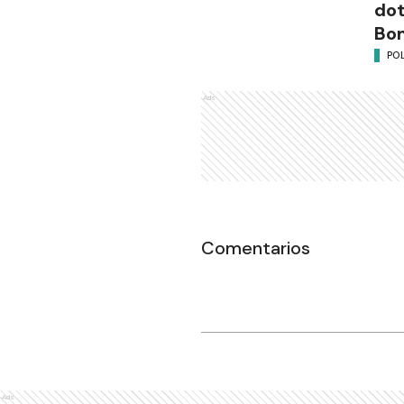
dot
Bo
POL
Ads
Comentarios
Ads