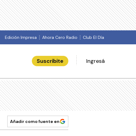
Edición Impresa
Ahora Cero Radio
Club El Día
Suscribite
Ingresá
Añadir como fuente en