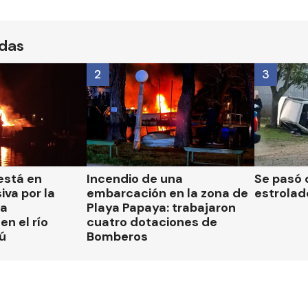
ídas
2
3
está en
Incendio de una
Se pasó 
iva por la
embarcación en la zona de
estrolad
la
Playa Papaya: trabajaron
n el río
cuatro dotaciones de
ú
Bomberos