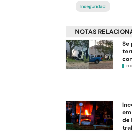
Inseguridad
NOTAS RELACION
Se 
ter
con
POL
Inc
emb
de 
tra