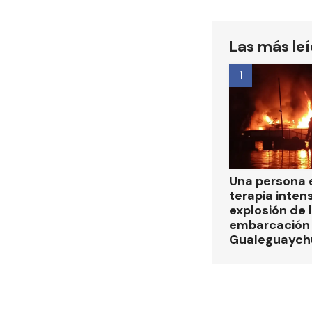
Las más le
1
Una persona 
terapia intens
explosión de 
embarcación e
Gualeguaych