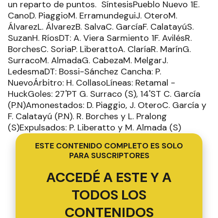
un reparto de puntos. SíntesisPueblo Nuevo 1E.
CanoD. PiaggioM. ErramundeguiJ. OteroM.
ÁlvarezL. ÁlvarezB. SalvaC. GarcíaF. CalatayúS.
SuzanH. RíosDT: A. Viera Sarmiento 1F. AvilésR.
BorchesC. SoriaP. LiberattoA. ClaríaR. MarínG.
SurracoM. AlmadaG. CabezaM. MelgarJ.
LedesmaDT: Bossi-Sánchez Cancha: P.
NuevoÁrbitro: H. CollasoLíneas: Retamal -
HuckGoles: 27'PT G. Surraco (S), 14'ST C. García
(P.N)Amonestados: D. Piaggio, J. OteroC. García y
F. Calatayú (P.N). R. Borches y L. Pralong
(S)Expulsados: P. Liberatto y M. Almada (S)
ESTE CONTENIDO COMPLETO ES SOLO
PARA SUSCRIPTORES
ACCEDÉ A ESTE Y A
TODOS LOS
CONTENIDOS