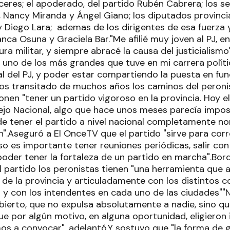
ceres; el apoderado, del partido Rubén Cabrera; los s
, Nancy Miranda y Ángel Giano; los diputados provincia
 Diego Lara; ademas de los dirigentes de esa fuerza y
anca Osuna y Graciela Bar."Me afilié muy joven al PJ, 
ura militar, y siempre abracé la causa del justicialismo
, uno de los más grandes que tuve en mi carrera polític
al del PJ, y poder estar compartiendo la puesta en fun
os transitado de muchos años los caminos del peroni
onen "tener un partido vigoroso en la provincia. Hoy e
ejo Nacional, algo que hace unos meses parecía impos
e tener el partido a nivel nacional completamente nor
n".Aseguró a El OnceTV que el partido "sirve para cor
eso es importante tener reuniones periódicas, salir co
oder tener la fortaleza de un partido en marcha".Bord
l partido los peronistas tienen "una herramienta que 
o de la provincia y articuladamente con los distintos 
y con los intendentes en cada uno de las ciudades"
abierto, que no expulsa absolutamente a nadie, sino q
e por algún motivo, en alguna oportunidad, eligieron i
os a convocar", adelantó.Y sostuvo que "la forma de g