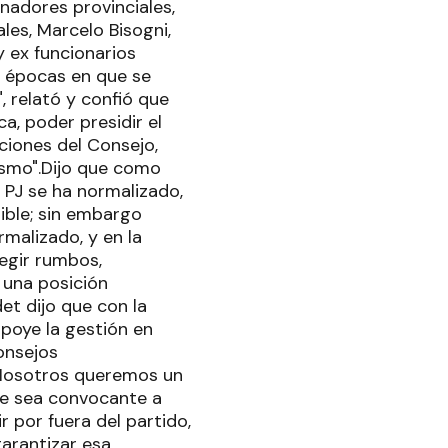
enadores provinciales,
les, Marcelo Bisogni,
 ex funcionarios
en épocas en que se
", relató y confió que
a, poder presidir el
ciones del Consejo,
smo".Dijo que como
l PJ se ha normalizado,
ible; sin embargo
malizado, y en la
regir rumbos,
n una posición
et dijo que con la
apoye la gestión en
consejos
"Nosotros queremos un
ue sea convocante a
r por fuera del partido,
arantizar esa