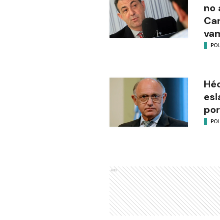
no 
Ca
vam
POL
Héc
esl
por
POL
Ads