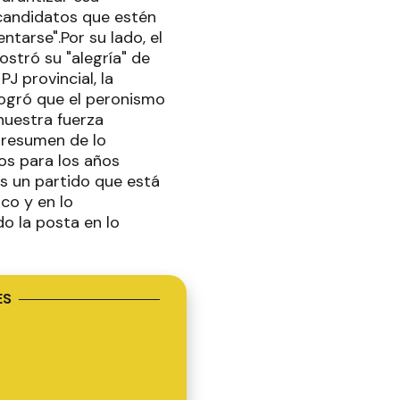
 candidatos que estén
tarse".Por su lado, el
ostró su "alegría" de
J provincial, la
logró que el peronismo
nuestra fuerza
n resumen de lo
os para los años
mos un partido que está
co y en lo
o la posta en lo
ES