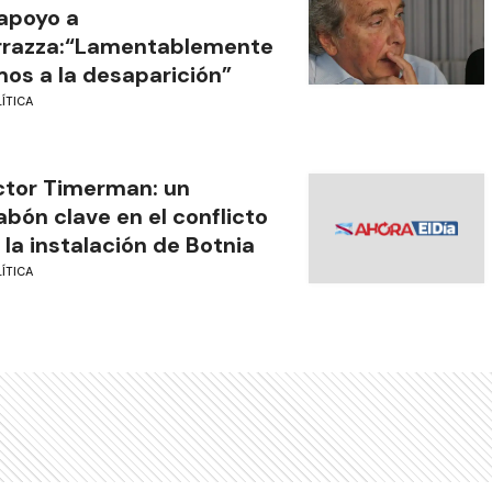
apoyo a
rrazza:“Lamentablemente
os a la desaparición”
ÍTICA
tor Timerman: un
abón clave en el conflicto
 la instalación de Botnia
ÍTICA