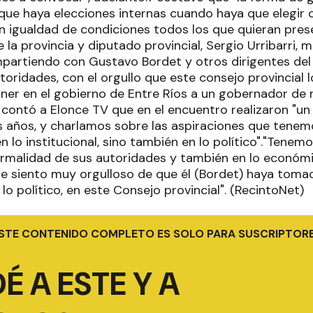
que haya elecciones internas cuando haya que elegir
 igualdad de condiciones todos los que quieran presen
la provincia y diputado provincial, Sergio Urribarri, m
partiendo con Gustavo Bordet y otros dirigentes del P
toridades, con el orgullo que este consejo provincial 
oner en el gobierno de Entre Ríos a un gobernador de 
ri contó a Elonce TV que en el encuentro realizaron "u
 años, y charlamos sobre las aspiraciones que tenem
en lo institucional, sino también en lo político"."Tene
formalidad de sus autoridades y también en lo económi
Me siento muy orgulloso de que él (Bordet) haya tomad
 lo político, en este Consejo provincial". (RecintoNet)
STE CONTENIDO COMPLETO ES SOLO PARA SUSCRIPTOR
É A ESTE Y A