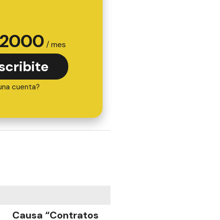
2000
/ mes
scribite
una cuenta?
Causa “Contratos