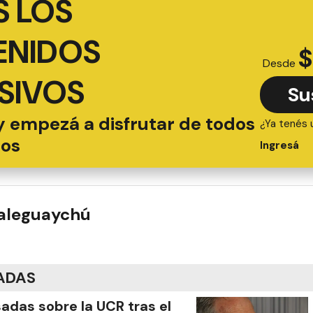
 LOS
ENIDOS
$
Desde
SIVOS
Su
y empezá a disfrutar de todos
¿Ya tenés 
ios
Ingresá
ualeguaychú
ADAS
adas sobre la UCR tras el