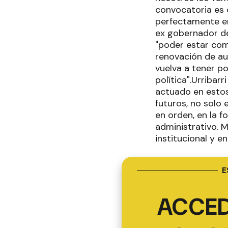
convocatoria es 
perfectamente en
ex gobernador de 
"poder estar com
renovación de au
vuelva a tener p
política".Urribar
actuado en estos
futuros, no solo 
en orden, en la 
administrativo. 
institucional y en
E
ACCED