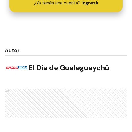
¿Ya tenés una cuenta?
Ingresá
Autor
El Día de Gualeguaychú
Ads