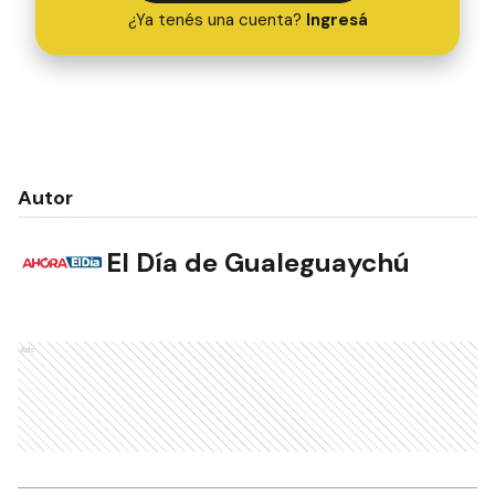
¿Ya tenés una cuenta?
Ingresá
Autor
El Día de Gualeguaychú
Ads