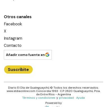
Otros canales
Facebook
X
Instagram
Contacto
Añadir como fuente en
Suscribite
Diario El Día de Gualeguaychú
© Todos los derechos reservados.·
www.
eldiaonline.com
Concordia 1993
· C.P.
2820
Gualeguaychú
, Pcia.
de
Entre Ríos
- Argentina
Términos y condiciones
y
privacidad
·
Ayuda
Powered by