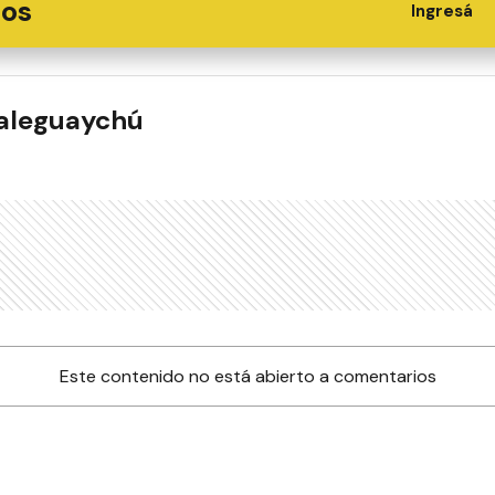
ios
Ingresá
ualeguaychú
Este contenido no está abierto a comentarios