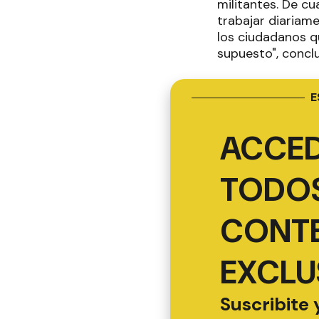
militantes. De c
trabajar diariame
los ciudadanos q
supuesto", concl
E
ACCED
TODOS
CONT
EXCLU
Suscribite 