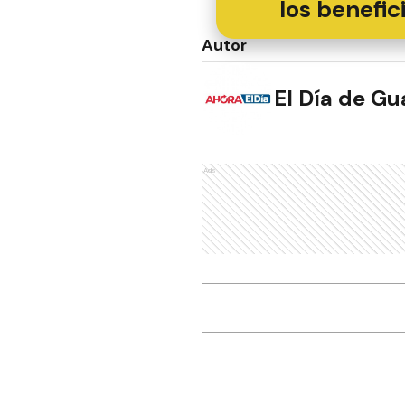
los benefic
Autor
El Día de G
Ads