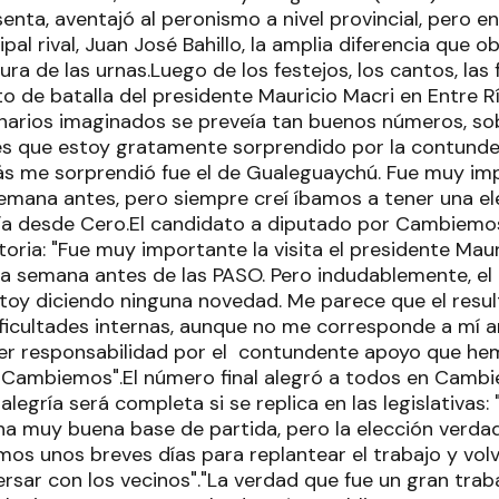
enta, aventajó al peronismo a nivel provincial, pero e
cipal rival, Juan José Bahillo, la amplia diferencia que 
ura de las urnas.Luego de los festejos, los cantos, las f
lito de batalla del presidente Mauricio Macri en Entre 
narios imaginados se preveía tan buenos números, sob
 es que estoy gratamente sorprendido por la contundent
s me sorprendió fue el de Gualeguaychú. Fue muy impo
emana antes, pero siempre creí íbamos a tener una ele
Día desde Cero.El candidato a diputado por Cambiemo
toria: "Fue muy importante la visita el presidente Maur
 semana antes de las PASO. Pero indudablemente, el P
toy diciendo ninguna novedad. Me parece que el resul
ficultades internas, aunque no me corresponde a mí an
r responsabilidad por el contundente apoyo que hem
 Cambiemos".El número final alegró a todos en Camb
alegría será completa si se replica en las legislativas:
na muy buena base de partida, pero la elección verda
os unos breves días para replantear el trabajo y vol
ersar con los vecinos"."La verdad que fue un gran trab