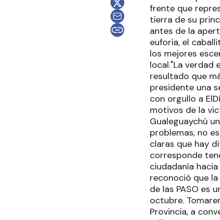
frente que repres
tierra de su prin
antes de la apert
euforia, el cabal
los mejores esce
local."La verdad
resultado que má
presidente una s
con orgullo a El
motivos de la vic
Gualeguaychú una
problemas, no es
claras que hay di
corresponde tene
ciudadanía hacia
reconoció que la 
de las PASO es u
octubre. Tomarem
Provincia, a conv