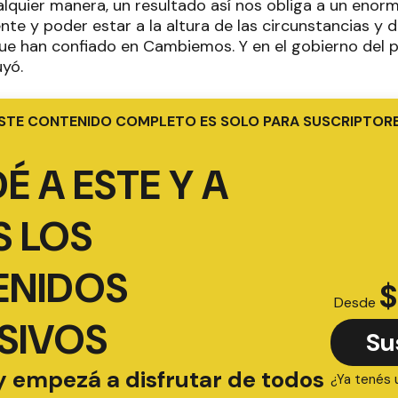
ualquier manera, un resultado así nos obliga a un en
nte y poder estar a la altura de las circunstancias y 
ue han confiado en Cambiemos. Y en el gobierno del p
uyó.
STE CONTENIDO COMPLETO ES SOLO PARA SUSCRIPTOR
É A ESTE Y A
 LOS
ENIDOS
$
Desde
SIVOS
Su
y empezá a disfrutar de todos
¿Ya tenés 