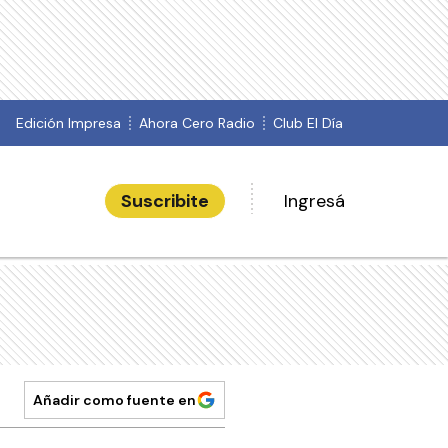
Edición Impresa
Ahora Cero Radio
Club El Día
Suscribite
Ingresá
Añadir como fuente en