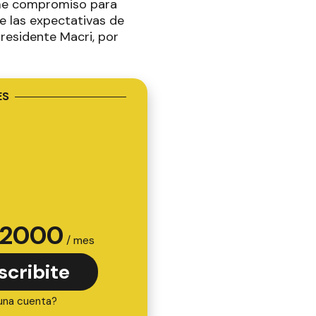
orme compromiso para
de las expectativas de
residente Macri, por
ES
2000
/ mes
scribite
una cuenta?