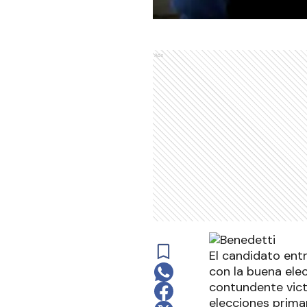
Ads
El candidato ent
con la buena ele
contundente victo
elecciones primar