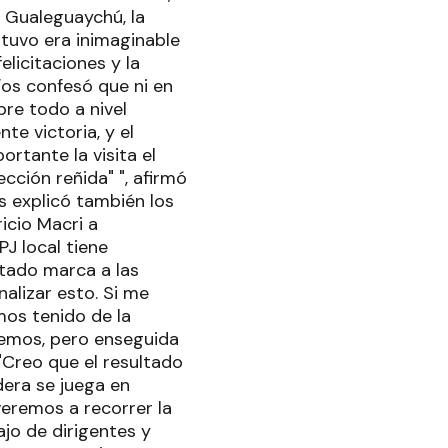
n Gualeguaychú, la
obtuvo era inimaginable
elicitaciones y la
Ríos confesó que ni en
re todo a nivel
e victoria, y el
rtante la visita el
cción reñida" ", afirmó
s explicó también los
icio Macri a
J local tiene
tado marca a las
alizar esto. Si me
os tenido de la
iemos, pero enseguida
 "Creo que el resultado
dera se juega en
veremos a recorrer la
ajo de dirigentes y