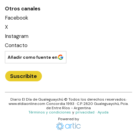
Otros canales
Facebook
X
Instagram
Contacto
Añadir como fuente en
Suscribite
Diario El Día de Gualeguaychú
© Todos los derechos reservados.·
www.
eldiaonline.com
Concordia 1993
· C.P.
2820
Gualeguaychú
, Pcia.
de
Entre Ríos
- Argentina
Términos y condiciones
y
privacidad
·
Ayuda
Powered by