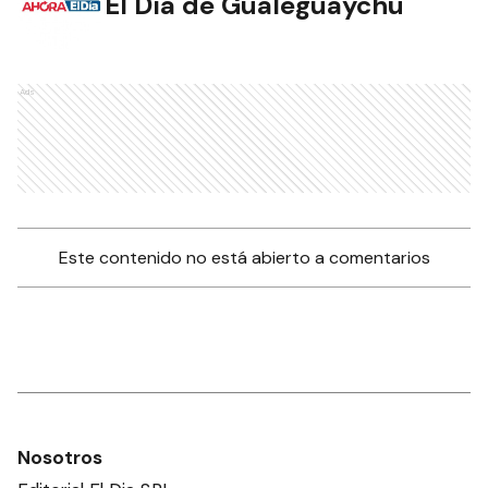
El Día de Gualeguaychú
NOTAS RELACIONADAS
Filmó un avión fumigando
con agrotóxicos cerca de
niños
PROVINCIA
Directores de la Bolsa de
Cereales de Entre Ríos se
reunieron con Etchevehere
PROVINCIA