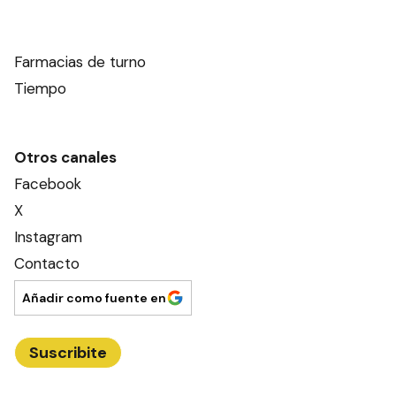
Este contenido no está abierto a comentarios
Nosotros
Editorial El Dia SRL
Edición Impresa
Ahora Cero Radio
Club El Día