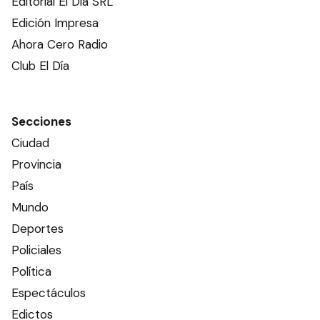
Más de 2000 familias de
trabajadores de la provincia
accedieron a una vivienda
propia
PROVINCIA
Más de 12 mil
entrerrianos recibieron
capacitación
sobre Reanimación
Cardiopulmonar
PROVINCIA
Ads