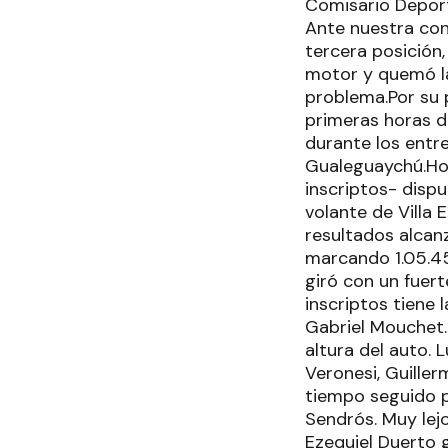
Comisario Deport
Ante nuestra cons
tercera posición,
motor y quemó la 
problema.Por su 
primeras horas de
durante los entre
Gualeguaychú.Hoy,
inscriptos- dispu
volante de Villa E
resultados alcan
marcando 1.05.45
giró con un fuert
inscriptos tiene 
Gabriel Mouchet. 
altura del auto.
Veronesi, Guille
tiempo seguido p
Sendrós. Muy lejo
Ezequiel Duerto g