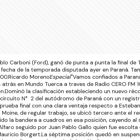
blo Carboni (Ford), ganó de punta a punta la final de T
 fecha de la temporada disputada ayer en Paraná. Tamb
1600.Ricardo Moreno
Especial
"Vamos confiados a Paran
as atrás en Mundo Tuerca a traves de Radio CERO FM 1
ón.Dominó la clasificación estableciendo un nuevo récor
 circuito N° 2 del autódromo de Paraná con un registr
 prueba final con una clara ventaja respecto a Esteba
 Moine, de regular trabajo, se ubicó tercero ante el 
bido la bandera a cuadros en esa posición, cayendo al
 Alfaro seguido por Juan Pablo Gallo quien fue escolta
Mauricio Borgert.La séptima posición quedó en suspen