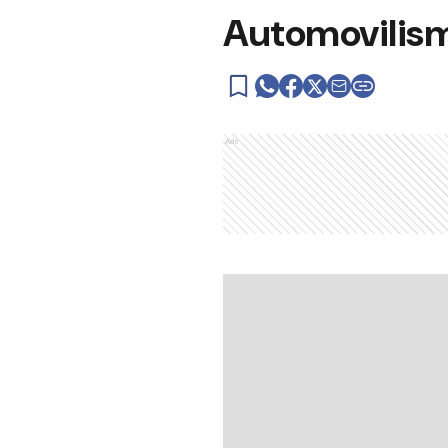
Automovilism
Ads