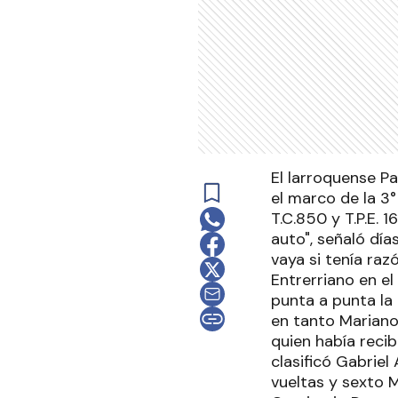
El larroquense Pa
el marco de la 3°
T.C.850 y T.P.E. 
auto", señaló dí
vaya si tenía raz
Entrerriano en el
punta a punta la
en tanto Mariano
quien había reci
clasificó Gabriel
vueltas y sexto 