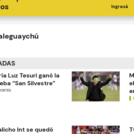
ios
Ingresá
ualeguaychú
ADAS
ía Luz Tesuri ganó la
M
eba “San Silvestre”
e
e
PORTES
licho Int se quedó
T