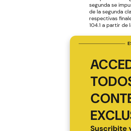
segunda se impus
de la segunda clas
respectivas fin
104.1 a partir de l
E
ACCED
TODOS
CONT
EXCLU
Suscribite 