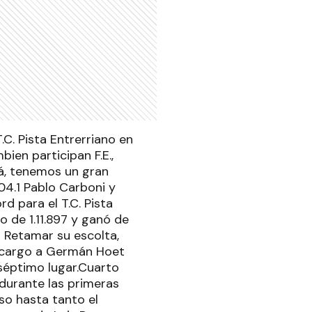
.C. Pista Entrerriano en
ien participan F.E.,
á, tenemos un gran
04.1 Pablo Carboni y
d para el T.C. Pista
o de 1.11.897 y ganó de
n Retamar su escolta,
recargo a Germán Hoet
 séptimo lugar.Cuarto
 durante las primeras
so hasta tanto el