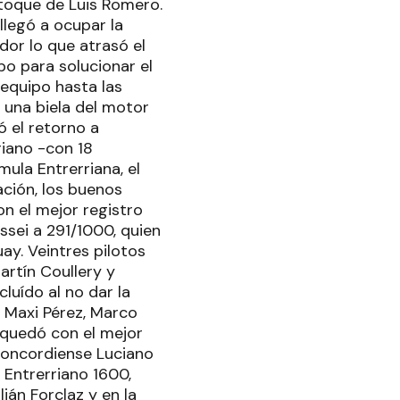
toque de Luis Romero.
llegó a ocupar la
idor lo que atrasó el
po para solucionar el
 equipo hasta las
e una biela del motor
ó el retorno a
riano -con 18
mula Entrerriana, el
cación, los buenos
n el mejor registro
ssei a 291/1000, quien
ay. Veintres pilotos
artín Coullery y
luído al no dar la
, Maxi Pérez, Marco
 quedó con el mejor
concordiense Luciano
 Entrerriano 1600,
ián Forclaz y en la