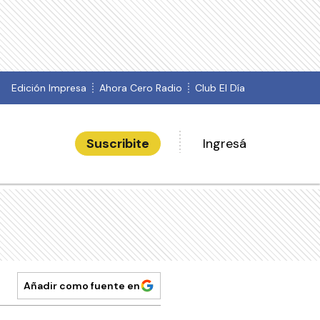
Edición Impresa
Ahora Cero Radio
Club El Día
Suscribite
Ingresá
Añadir como fuente en