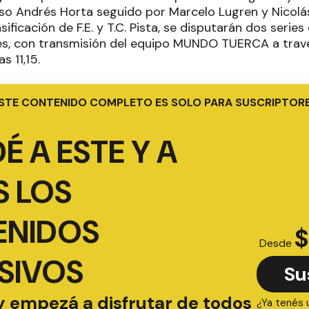
o Andrés Horta seguido por Marcelo Lugren y Nicolás
ificación de F.E. y T.C. Pista, se disputarán dos series
ales, con transmisión del equipo MUNDO TUERCA a tr
as 11,15.
STE CONTENIDO COMPLETO ES SOLO PARA SUSCRIPTOR
É A ESTE Y A
 LOS
ENIDOS
$
Desde
SIVOS
Su
y empezá a disfrutar de todos
¿Ya tenés 