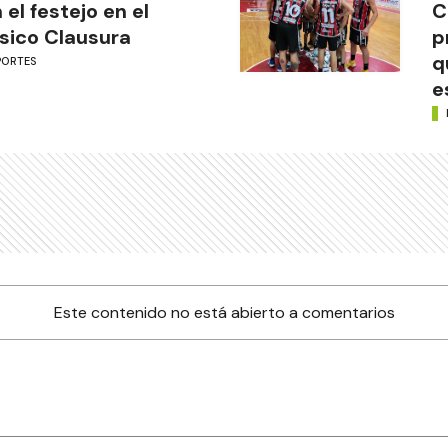
 el festejo en el
C
sico Clausura
p
q
PORTES
e
Este contenido no está abierto a comentarios