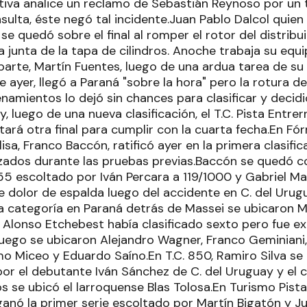
iva analice un reclamo de Sebastián Reynoso por un 
ulta, éste negó tal incidente.Juan Pablo Dalcol quien 
 se quedó sobre el final al romper el rotor del distribu
junta de la tapa de cilindros. Anoche trabaja su equi
parte, Martín Fuentes, luego de una ardua tarea de su
 ayer, llegó a Paraná "sobre la hora" pero la rotura d
namientos lo dejó sin chances para clasificar y decidi
 luego de una nueva clasificación, el T.C. Pista Entrer
tará otra final para cumplir con la cuarta fecha.En Fór
lisa, Franco Baccón, ratificó ayer en la primera clasifi
zados durante las pruebas previas.Baccón se quedó co
5 escoltado por Iván Percara a 119/1000 y Gabriel Ma
e dolor de espalda luego del accidente en C. del Urugu
la categoría en Paraná detrás de Massei se ubicaron M
Alonso Etchebest había clasificado sexto pero fue exc
 Luego se ubicaron Alejandro Wagner, Franco Geminiani
rmo Miceo y Eduardo Saíno.En T.C. 850, Ramiro Silva se
or el debutante Iván Sánchez de C. del Uruguay y el 
s se ubicó el larroquense Blas Tolosa.En Turismo Pista
anó la primer serie escoltado por Martín Bigatón y Jul