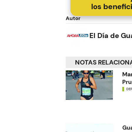
los benefic
Autor
El Día de G
NOTAS RELACION
Mar
Pru
DE
Gua