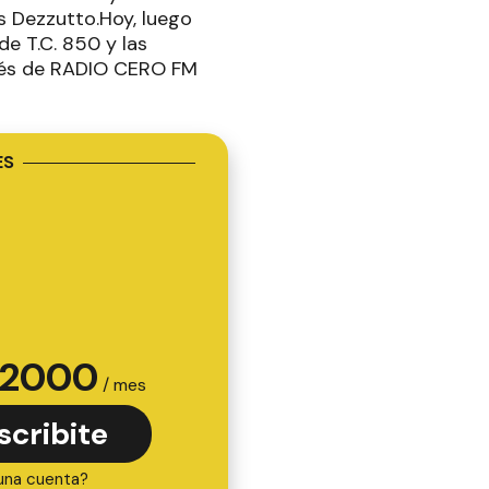
 Dezzutto.Hoy, luego
 de T.C. 850 y las
avés de RADIO CERO FM
ES
2000
/ mes
scribite
una cuenta?