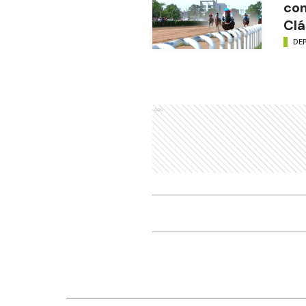
con
Clá
DE
Ads