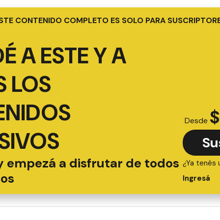
STE CONTENIDO COMPLETO ES SOLO PARA SUSCRIPTOR
É A ESTE Y A
 LOS
ENIDOS
$
Desde
SIVOS
Su
y empezá a disfrutar de todos
¿Ya tenés 
ios
Ingresá