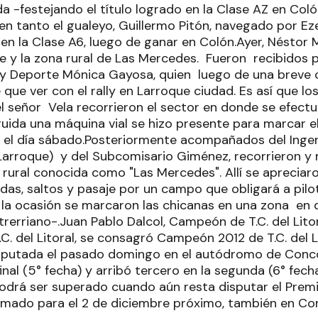
da -festejando el título logrado en la Clase AZ en Co
 en tanto el gualeyo, Guillermo Pitón, navegado por Ez
o en la Clase A6, luego de ganar en Colón.Ayer, Néstor 
e y la zona rural de Las Mercedes. Fueron recibidos p
 y Deporte Mónica Gayosa, quien luego de una breve 
 que ver con el rally en Larroque ciudad. Es así que lo
señor Vela recorrieron el sector en donde se efect
guida una máquina vial se hizo presente para marcar e
 el día sábado.Posteriormente acompañados del Ingen
 Larroque) y del Subcomisario Giménez, recorrieron y
 rural conocida como "Las Mercedes". Allí se aprecia
das, saltos y pasaje por un campo que obligará a pilo
la ocasión se marcaron las chicanas en una zona en 
ntrerriano-.Juan Pablo Dalcol, Campeón de T.C. del Litor
.C. del Litoral, se consagró Campeón 2012 de T.C. del L
sputada el pasado domingo en el autódromo de Conco
inal (5° fecha) y arribó tercero en la segunda (6° fech
odrá ser superado cuando aún resta disputar el Prem
mado para el 2 de diciembre próximo, también en Co