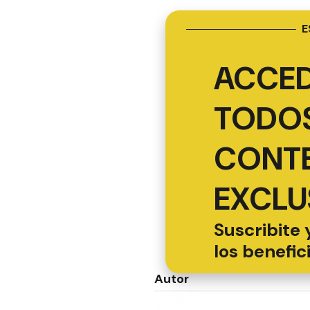
E
ACCED
TODOS
CONT
EXCLU
Suscribite 
los benefic
Autor