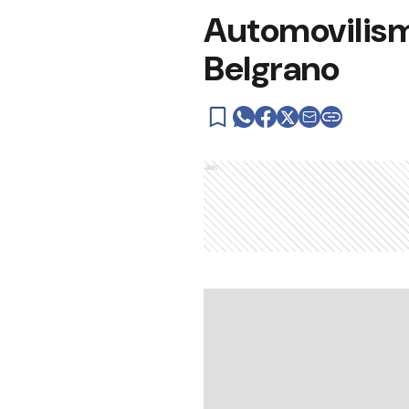
Automovilism
Belgrano
Ads