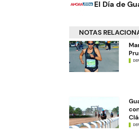
El Día de G
NOTAS RELACION
Mar
Pru
DE
Gua
con
Clá
DE