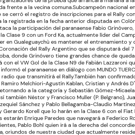
organizadores de la prueba que arrancará mañana a la
da frente a la vecina comuna.Subcampeón nacional en
 se cerró el registro de inscripciones para el Rally 
a la registrada en la fecha anterior disputada en Colón
staca la participación del paranaense Fabio Grinòvero
n la Clase 9 con un Ford Ka, actualmente líder del Ca
rer en Gualeguaychù es mantener el entrenamiento y 
Coronación del Rally Argentino que se disputará del 7
ba, donde Grinóvero tiene grandes chance de quedars
á con el VW Gol de la Clase N9 de Fabián Lazzaroni qui
lo informó el paranaense en diálogo con MUNDO TUERC
 radio que transmitirá el Rally.También han confirmado
 Ramiro Melchiori-Agustín Kablan, Cristian y Andrés D'E
retornando a la categoría y Sebastián Gómez-Micaela 
sí también Néstor y Francisco Muller (P. Belgrano), J
Ezequiel Sánchez y Pablo Bellagamba-Claudio Martínez
Gerardo Korell que lo harán en la Clase 6 con el Fiat
estarán Enrique Paredes que navegará a Federico Rom
ientes, Pablo Bohl quien irá a la derecha del concordi
ia, oriundos de nuestra ciudad que actualmente resid