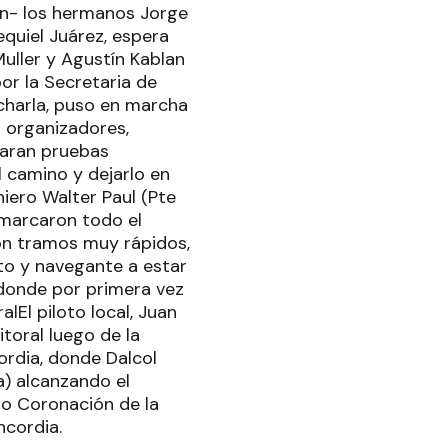
lón- los hermanos Jorge
equiel Juárez, espera
Muller y Agustín Kablan
or la Secretaria de
charla, puso en marcha
s organizadores,
uaran pruebas
l camino y dejarlo en
iero Walter Paul (Pte
 marcaron todo el
ron tramos muy rápidos,
to y navegante a estar
donde por primera vez
alEl piloto local, Juan
itoral luego de la
rdia, donde Dalcol
a) alcanzando el
io Coronación de la
ncordia.