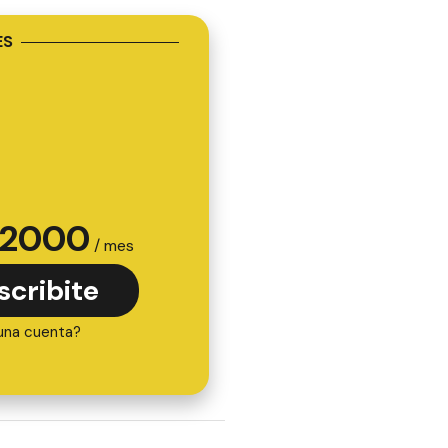
ES
2000
/ mes
scribite
una cuenta?