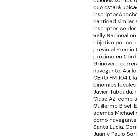
quienes son los 
que estará ubica
inscriptosAnoche
cantidad similar 
inscriptos se de
Rally Nacional e
objetivo por cor
previo al Premio 
próximo en Córdo
Grinòvero correr
navegante. Así 
CERO FM 104.1, la
binomios locales;
Javier Taboada, 
Clase AZ, como a
Guillermo Bibel-
además Michael y 
como navegantes 
Santa Lucía, Corr
Juan y Paulo Sor