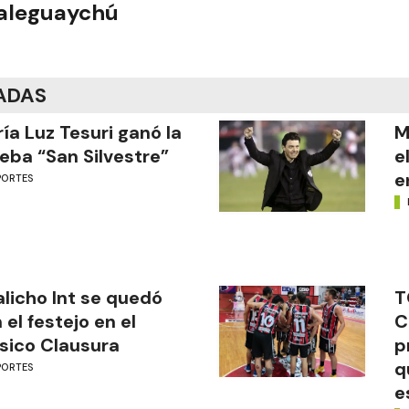
ualeguaychú
ADAS
ía Luz Tesuri ganó la
M
eba “San Silvestre”
e
e
PORTES
licho Int se quedó
T
 el festejo en el
C
sico Clausura
p
q
PORTES
e