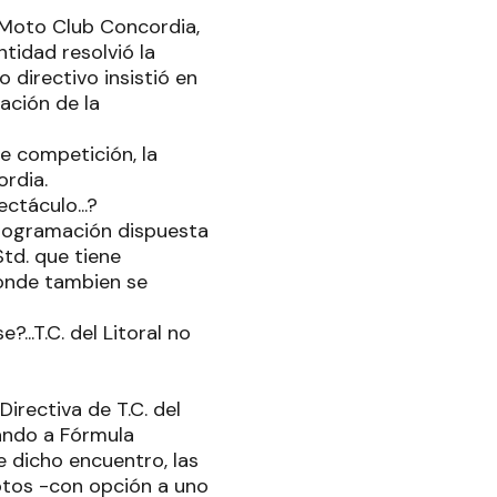
Moto Club Concordia,
tidad resolvió la
directivo insistió en
ación de la
e competición, la
ordia.
ctáculo...?
programación dispuesta
td. que tiene
onde tambien se
...T.C. del Litoral no
irectiva de T.C. del
ando a Fórmula
te dicho encuentro, las
otos -con opción a uno