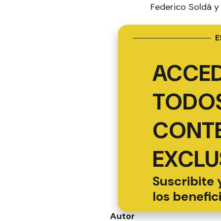
Federico Soldá y 
E
ACCED
TODOS
CONT
EXCLU
Suscribite 
los benefic
Autor