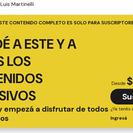
Luis Martinelli
STE CONTENIDO COMPLETO ES SOLO PARA SUSCRIPTOR
É A ESTE Y A
 LOS
ENIDOS
$
Desde
SIVOS
Su
y empezá a disfrutar de todos
¿Ya tenés 
ios
Ingresá