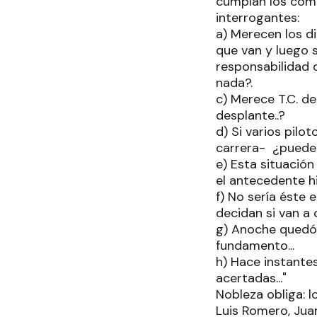
cumplan los comp
interrogantes:
a) Merecen los di
que van y luego se
responsabilidad d
nada?.
c) Merece T.C. de
desplante..?
d) Si varios pilo
carrera- ¿pueden
e) Esta situació
el antecedente hi
f) No sería ést
decidan si van a 
g) Anoche quedó 
fundamento...
h) Hace instante
acertadas..."
Nobleza obliga: 
Luis Romero, Juan