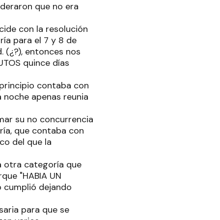
sideraron que no era
cide con la resolución
ía para el 7 y 8 de
 (¿?), entonces nos
UTOS quince días
 principio contaba con
ta noche apenas reunia
ormar su no concurrencia
oría, que contaba con
co del que la
a otra categoría que
orque "HABIA UN
 cumplió dejando
esaria para que se