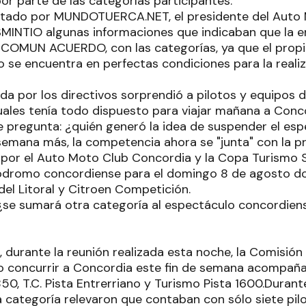
or parte de las categorías participantes.
ltado por MUNDOTUERCA.NET, el presidente del Auto 
MINTIO algunas informaciones que indicaban que la en
COMUN ACUERDO, con las categorías, ya que el propio 
 se encuentra en perfectas condiciones para la realiz
da por los directivos sorprendió a pilotos y equipos d
uales tenía todo dispuesto para viajar mañana a Conc
 pregunta: ¿quién generó la idea de suspender el espe
emana más, la competencia ahora se "junta" con la 
 por el Auto Moto Club Concordia y la Copa Turismo S
tódromo concordiense para el domingo 8 de agosto d
del Litoral y Citroen Competición.
. ¿se sumará otra categoría al espectáculo concordiense?
durante la reunión realizada esta noche, la Comisión D
 no concurrir a Concordia este fin de semana acompañ
 850, T.C. Pista Entrerriano y Turismo Pista 1600.Duran
a categoría relevaron que contaban con sólo siete pil