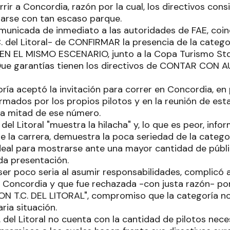
ir a Concordia, razón por la cual, los directivos con
arse con tan escaso parque.
omunicada de inmediato a las autoridades de FAE, coin
. del Litoral- de CONFIRMAR la presencia de la categor
EN EL MISMO ESCENARIO, junto a la Copa Turismo Std.
ue garantías tienen los directivos de CONTAR CON A
ría aceptó la invitación para correr en Concordia, en
irmados por los propios pilotos y en la reunión de es
a mitad de ese número.
 del Litoral "muestra la hilacha" y, lo que es peor, inf
de la carrera, demuestra la poca seriedad de la categ
ideal para mostrarse ante una mayor cantidad de públi
a presentación.
er poco seria al asumir responsabilidades, complicó 
en Concordia y que fue rechazada -con justa razón- p
T.C. DEL LITORAL", compromiso que la categoría no
ria situación.
C. del Litoral no cuenta con la cantidad de pilotos nec