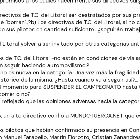
romisos a los cuales hacen frente sus directivos sur
rectivos de T.C. del Litoral ser destratados por sus p
 "borran"..?b) Los directivos de T.C. del Litoral, al no 
e sus pilotos en cantidad suficiente.. ¿seguirán trabaj
l Litoral volver a ser invitado por otras categorías a
tos de T.C. del Litoral -no están en condiciones de viaj
 seguir haciendo automovilismo.?
n no es nueva en la categoría. Una vez más la fragili
stórico de la misma. ¿Hasta cuando va a seguir así?...
e el momento para SUSPENDER EL CAMPEONATO hasta ta
correr o no?
reflejado que las opiniones adversas hacia la categor
s, un alto directivo confió a MUNDOTUERCA.NET que es
los pilotos que habían confirmado su presencia en Conc
 Manuel Farabello, Martín Fiorotto, Cristian Zanandrea