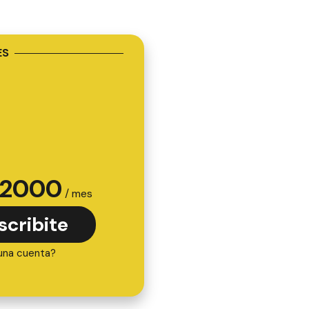
ES
2000
/ mes
scribite
una cuenta?