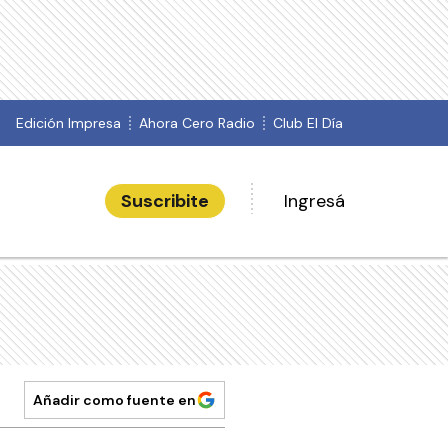
Edición Impresa
Ahora Cero Radio
Club El Día
Suscribite
Ingresá
Añadir como fuente en