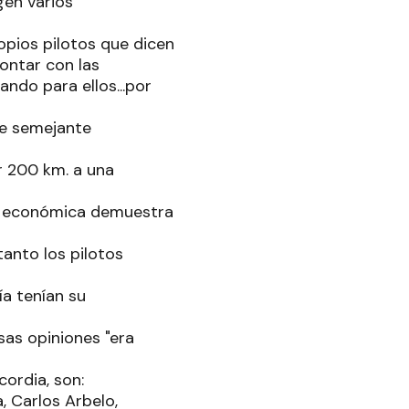
gen varios
ropios pilotos que dicen
contar con las
ando para ellos...por
nte semejante
ar 200 km. a una
dad económica demuestra
nto los pilotos
ía tenían su
as opiniones "era
ordia, son:
, Carlos Arbelo,