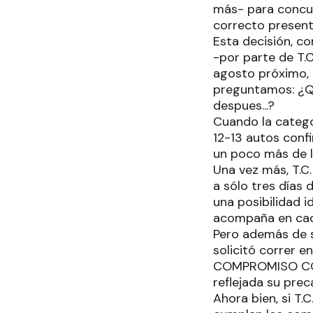
más- para concurr
correcto present
Esta decisión, c
-por parte de T.C
agosto próximo, 
preguntamos: ¿Q
despues...?
Cuando la catego
12-13 autos conf
un poco más de l
Una vez más, T.C.
a sólo tres días 
una posibilidad 
acompaña en cad
Pero además de s
solicitó correr 
COMPROMISO CON 
reflejada su preca
Ahora bien, si T.