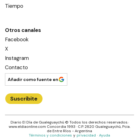
Tiempo
Otros canales
Facebook
X
Instagram
Contacto
Añadir como fuente en
Suscribite
Diario El Día de Gualeguaychú
© Todos los derechos reservados.·
www.
eldiaonline.com
Concordia 1993
· C.P.
2820
Gualeguaychú
, Pcia.
de
Entre Ríos
- Argentina
Términos y condiciones
y
privacidad
·
Ayuda