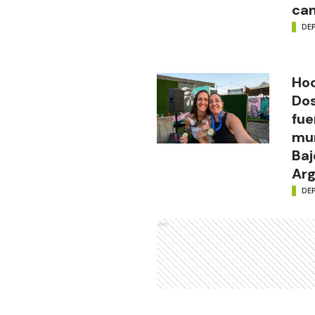
ca
DE
Hoc
Do
fu
mun
Baj
Arg
DE
Ads