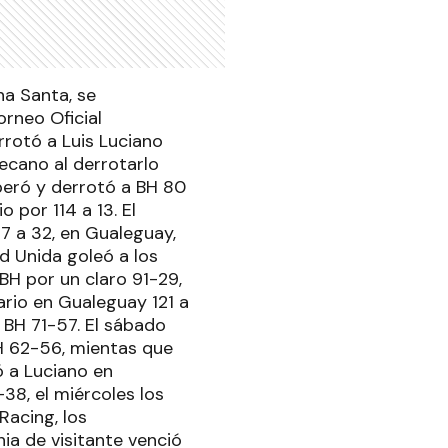
a Santa, se
rneo Oficial
rrotó a Luis Luciano
Decano al derrotarlo
peró y derrotó a BH 80
 por 114 a 13. El
77 a 32, en Gualeguay,
d Unida goleó a los
BH por un claro 91-29,
ario en Gualeguay 121 a
 BH 71-57. El sábado
H 62-56, mientas que
ó a Luciano en
38, el miércoles los
Racing, los
a de visitante venció