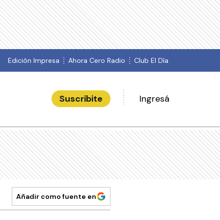
Edición Impresa
Ahora Cero Radio
Club El Día
Suscribite
Ingresá
Añadir como fuente en