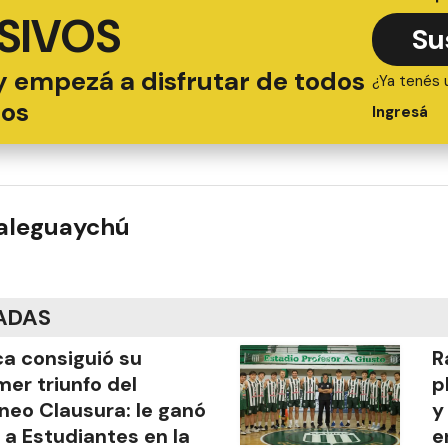
SIVOS
Su
y empezá a disfrutar de todos
¿Ya tenés 
ios
Ingresá
ualeguaychú
ADAS
a consiguió su
R
mer triunfo del
p
neo Clausura: le ganó
y
 a Estudiantes en la
e