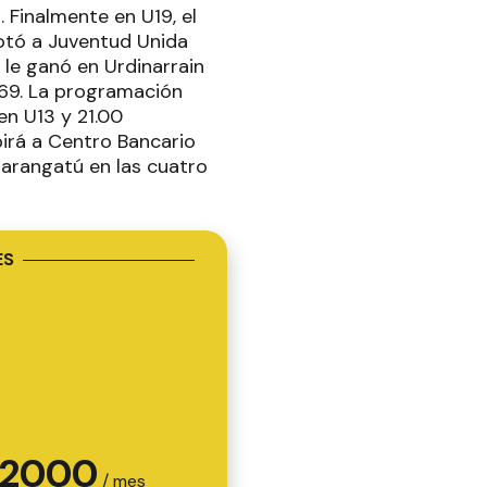
 Finalmente en U19, el
rotó a Juventud Unida
le ganó en Urdinarrain
-69. La programación
en U13 y 21.00
birá a Centro Bancario
Marangatú en las cuatro
ES
2000
/ mes