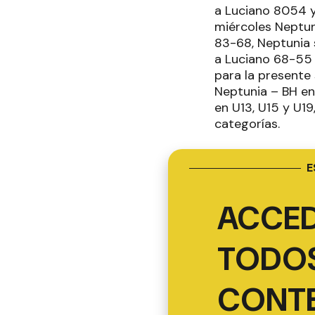
a Luciano 8054 y
miércoles Neptun
83-68, Neptunia 
a Luciano 68-55 
para la presente
Neptunia – BH en 
en U13, U15 y U19
categorías.
E
ACCED
TODOS
CONT