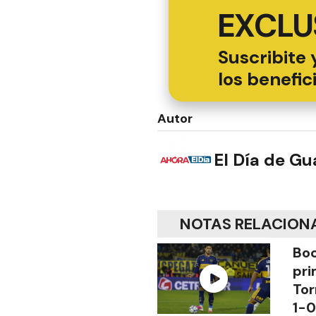
EXCLU
Suscribite 
los benefic
Autor
El Día de G
NOTAS RELACION
Boc
pri
Tor
1-0