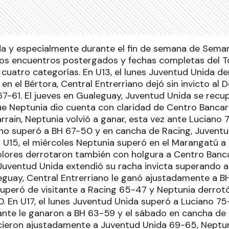
 y especialmente durante el fin de semana de Seman
os encuentros postergados y fechas completas del To
 cuatro categorías. En U13, el lunes Juventud Unida de
 en el Bértora, Central Entrerriano dejó sin invicto al 
67-61. El jueves en Gualeguay, Juventud Unida se recu
e Neptunia dio cuenta con claridad de Centro Bancario
rain, Neptunia volvió a ganar, esta vez ante Luciano 
ano superó a BH 67-50 y en cancha de Racing, Juventu
n U15, el miércoles Neptunia superó en el Marangatú a 
icolores derrotaron también con holgura a Centro Banc
 Juventud Unida extendió su racha invicta superando a
guay, Central Entrerriano le ganó ajustadamente a B
uperó de visitante a Racing 65-47 y Neptunia derrot
. En U17, el lunes Juventud Unida superó a Luciano 75-
ante le ganaron a BH 63-59 y el sábado en cancha de 
eron ajustadamente a Juventud Unida 69-65, Neptuni