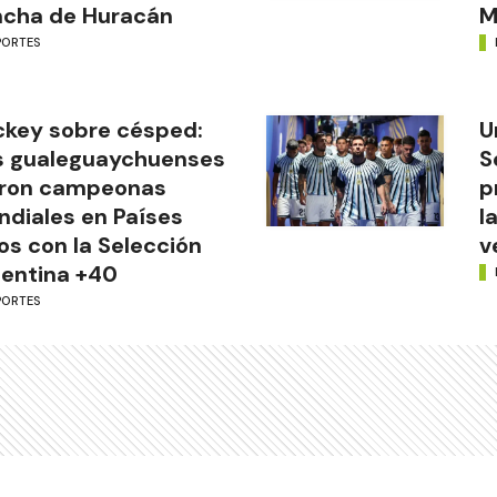
ncha de Huracán
M
PORTES
key sobre césped:
U
s gualeguaychuenses
S
eron campeonas
p
diales en Países
l
os con la Selección
v
entina +40
PORTES