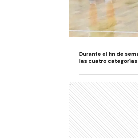
Durante el fin de sem
las cuatro categorías
Ads