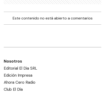
con agrotóxicos cerca de
niños
PROVINCIA
Directores de la Bolsa de
Cereales de Entre Ríos se
reunieron con Etchevehere
PROVINCIA
Más de 2000 familias de
trabajadores de la provincia
accedieron a una vivienda
propia
PROVINCIA