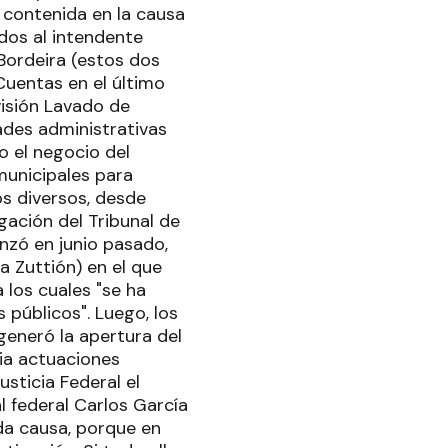
n contenida en la causa
ados al intendente
 Bordeira (estos dos
 Cuentas en el último
visión Lavado de
dades administrativas
lo el negocio del
municipales para
mos diversos, desde
igación del Tribunal de
zó en junio pasado,
a Zuttión) en el que
 los cuales "se ha
 públicos". Luego, los
generó la apertura del
cia actuaciones
usticia Federal el
l federal Carlos García
ada causa, porque en