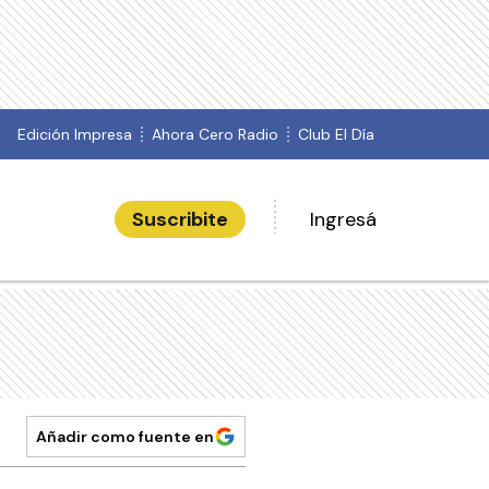
Edición Impresa
Ahora Cero Radio
Club El Día
Suscribite
Ingresá
Añadir como fuente en