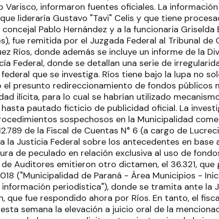
 Varisco, informaron fuentes oficiales. La informació
que lideraría Gustavo "Tavi" Celis y que tiene proces
l concejal Pablo Hernández y a la funcionaria Griselda
s), fue remitida por el Juzgada Federal al Tribunal de
uez Ríos, donde además se incluye un informe de la Di
icía Federal, donde se detallan una serie de irregulari
 federal que se investiga. Ríos tiene bajo la lupa no so
no el presunto redireccionamiento de fondos públicos 
vidad ilícita, para lo cual se habrían utilizado mecanis
 hasta pautado ficticio de publicidad oficial. La invest
ocedimientos sospechosos en la Municipalidad comen
2.789 de la Fiscal de Cuentas N° 6 (a cargo de Lucreci
 a la Justicia Federal sobre los antecedentes en base a
gura de peculado en relación exclusiva al uso de fondos
de Auditores emitieron otro dictamen, el 36.321, que 
018 ("Municipalidad de Paraná - Área Municipios - Ini
información periodística"), donde se tramita ante la J
, que fue respondido ahora por Ríos. En tanto, el fisca
 esta semana la elevación a juicio oral de la mencion