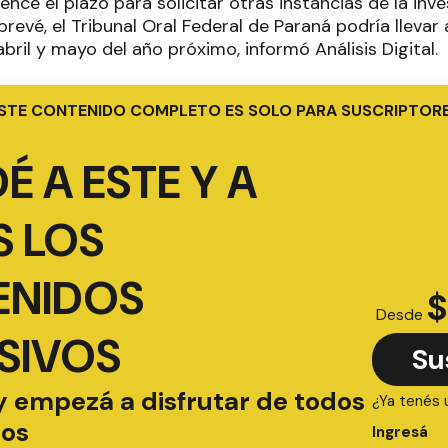
ence el plazo para solicitar otras instancias de la inve
revé, el Tribunal Oral Federal de Paraná podría llevar a
abril y mayo del año próximo, informó Análisis Digital.
STE CONTENIDO COMPLETO ES SOLO PARA SUSCRIPTOR
É A ESTE Y A
 LOS
ENIDOS
$
Desde
SIVOS
Su
y empezá a disfrutar de todos
¿Ya tenés 
ios
Ingresá