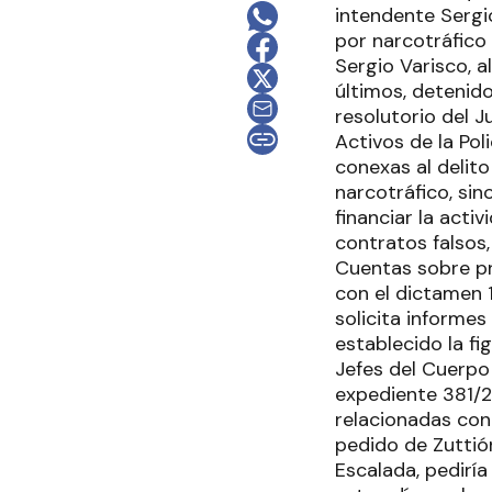
intendente Sergio
por narcotráfico 
Sergio Varisco, a
últimos, detenido
resolutorio del J
Activos de la Pol
conexas al delito
narcotráfico, si
financiar la acti
contratos falsos,
Cuentas sobre pr
con el dictamen 1
solicita informes
establecido la fi
Jefes del Cuerpo 
expediente 381/2
relacionadas con 
pedido de Zuttión
Escalada, pediría