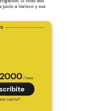
stigación. Si todo ello
 juicio a Varisco y sus
ES
2000
/ mes
scribite
una cuenta?