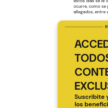
estos días se le v
ocurre, como se p
allegados, entre 
E
ACCED
TODOS
CONT
EXCLU
Suscribite 
los benefic