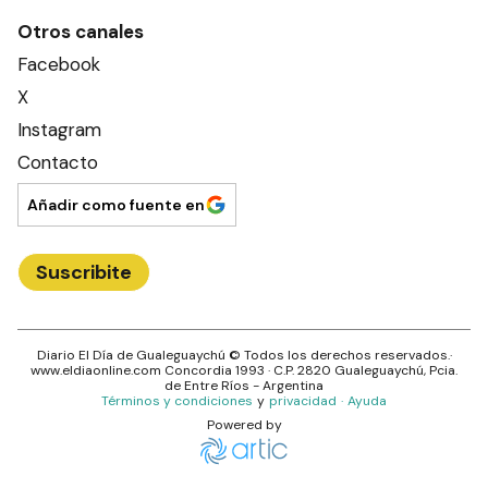
Otros canales
Facebook
X
Instagram
Contacto
Añadir como fuente en
Suscribite
Diario El Día de Gualeguaychú
© Todos los derechos reservados.·
www.
eldiaonline.com
Concordia 1993
· C.P.
2820
Gualeguaychú
, Pcia.
de
Entre Ríos
- Argentina
Términos y condiciones
y
privacidad
·
Ayuda
Powered by