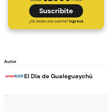
Suscribite
¿Ya tenés una cuenta?
Ingresá
Autor
El Día de Gualeguaychú
Ads