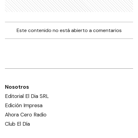
pirotecnia durante Año
Nuevo?
CIUDAD
Más de 20 mil personas
ingresaron al Uruguay por el
paso Gualeguaychú-Fray
Bentos
CIUDAD
La restauración de la escuela
Rocamora presenta un 20
por ciento de avance
CIUDAD