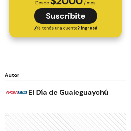
$
2000
Desde
/ mes
Suscribite
¿Ya tenés una cuenta?
Ingresá
Autor
El Día de Gualeguaychú
NOTAS RELACIONADAS
¿Cómo denunciar el uso de