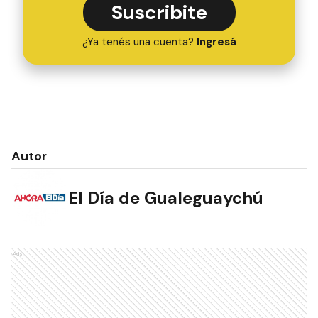
Suscribite
¿Ya tenés una cuenta?
Ingresá
Autor
El Día de Gualeguaychú
Ads