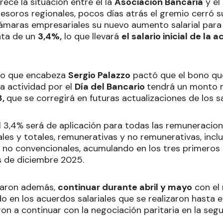
ece la situación entre el la
Asociación Bancaria
y el
tesoros regionales, pocos días atrás el gremio cerró su
ámaras empresariales su nuevo aumento salarial par
rata de un
3,4%,
lo que llevará
el salario inicial de la a
io que encabeza
Sergio Palazzo
pactó que el bono qu
a actividad por el
Día del Bancario
tendrá un monto 
8,
que se corregirá en futuras actualizaciones de los sa
l 3,4% será de aplicación para todas las remuneracio
les y totales, remunerativas y no remunerativas, incl
 no convencionales, acumulando en los tres primeros
os de diciembre 2025.
daron además,
continuar durante abril y mayo
con el
do en los acuerdos salariales que se realizaron hasta
n a continuar con la negociación paritaria en la segu