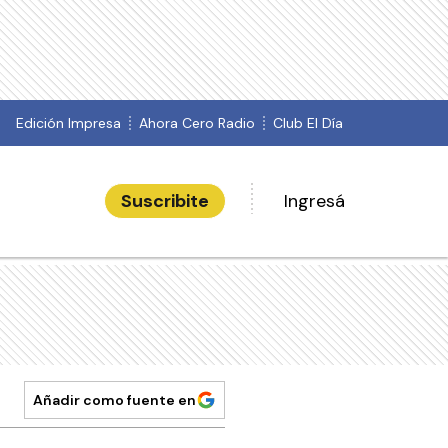
Edición Impresa
Ahora Cero Radio
Club El Día
Suscribite
Ingresá
Añadir como fuente en