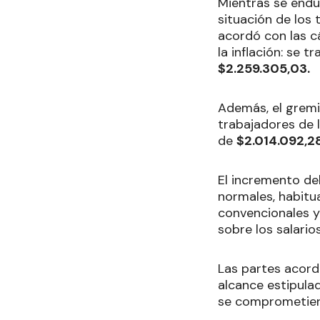
Mientras se endur
situación de los 
acordó con las c
la inflación: se t
$2.259.305,03.
Además, el grem
trabajadores de l
de
$2.014.092,2
El incremento de
normales, habitua
convencionales y
sobre los salari
Las partes acor
alcance estipula
se comprometiero