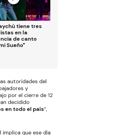
ychú tiene tres
istas en la
ncia de canto
 mi Sueño"
las autoridades del
abajadores y
o por el cierre de 12
an decidido
os en todo el país
“,
l implica que ese día