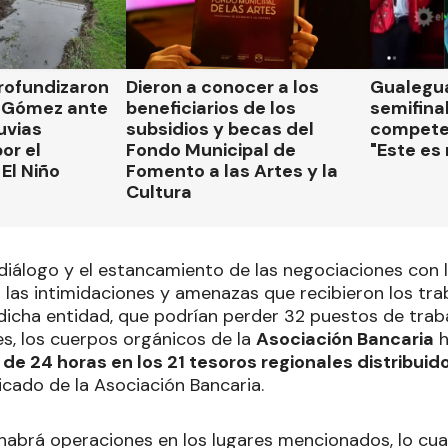
rofundizaron
Dieron a conocer a los
Gualegua
 Gómez ante
beneficiarios de los
semifinal
luvias
subsidios y becas del
compete
or el
Fondo Municipal de
"Este es
El Niño
Fomento a las Artes y la
Cultura
 diálogo y el estancamiento de las negociaciones con 
a las intimidaciones y amenazas que recibieron los tr
dicha entidad, que podrían perder 32 puestos de trabaj
es, los cuerpos orgánicos de la
Asociación Bancaria
h
 de 24 horas en los 21 tesoros regionales distribuid
cado de la Asociación Bancaria.
 habrá operaciones en los lugares mencionados, lo cua