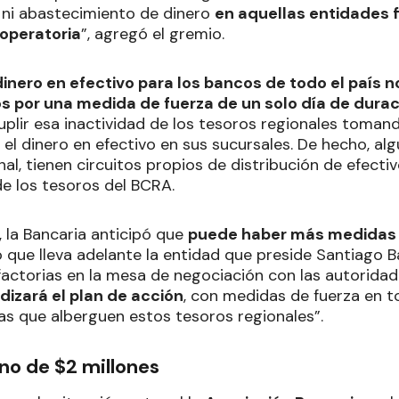
 ni abastecimiento de dinero
en aquellas entidades 
 operatoria
”, agregó el gremio.
dinero en efectivo para los bancos de todo el país n
os por una medida de fuerza de un solo día de dura
plir esa inactividad de los tesoros regionales toman
 el dinero en efectivo en sus sucursales. De hecho, al
al, tienen circuitos propios de distribución de efectiv
e los tesoros del BCRA.
 la Bancaria anticipó que
puede haber más medidas 
o que lleva adelante la entidad que preside Santiago B
factorias en la mesa de negociación con las autorida
dizará el plan de acción
, con medidas de fuerza en t
das que alberguen estos tesoros regionales”.
ono de $2 millones