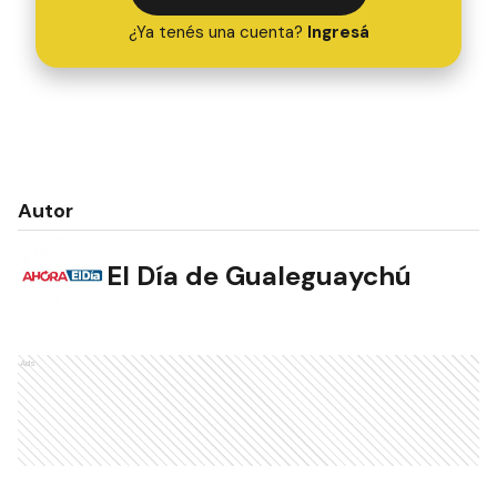
¿Ya tenés una cuenta?
Ingresá
Autor
El Día de Gualeguaychú
Ads